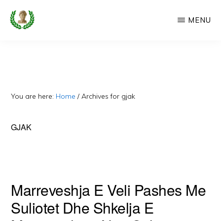
Skip
MENU
to
main
CAMERIA
Cameria
IME
content
Ime
-
Faqe
You are here:
Home
/
Archives for gjak
e
Dedikuar
GJAK
Popullit
Cam
Marreveshja E Veli Pashes Me
Suliotet Dhe Shkelja E