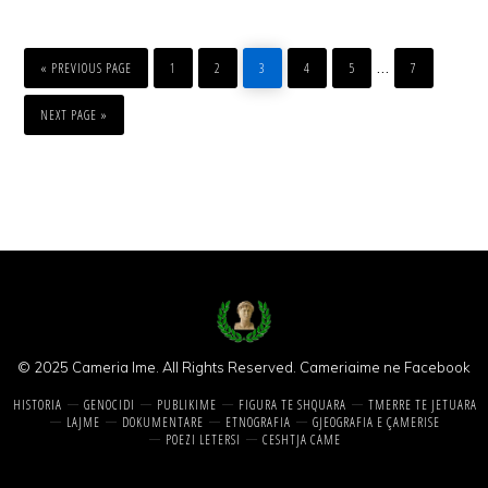
GO
PAGE
PAGE
PAGE
PAGE
PAGE
PAGE
Interim
…
TO
«
PREVIOUS PAGE
1
2
3
4
5
7
pages
GO
TO
NEXT PAGE »
omitted
© 2025 Cameria Ime. All Rights Reserved.
Cameriaime ne Facebook
HISTORIA
GENOCIDI
PUBLIKIME
FIGURA TE SHQUARA
TMERRE TE JETUARA
LAJME
DOKUMENTARE
ETNOGRAFIA
GJEOGRAFIA E ÇAMERISE
POEZI LETERSI
CESHTJA CAME