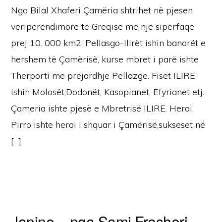
Nga Bilal Xhaferi Çamëria shtrihet në pjesen
veriperëndimore të Greqisë me një sipërfaqe
prej 10. 000 km2. Pellasgo-Ilirët ishin banorët e
hershem të Çamërisë, kurse mbret i parë ishte
Therporti me prejardhje Pellazge. Fiset ILIRE
ishin Molosët,Dodonët, Kasopianet, Efyrianet etj.
Çameria ishte pjesë e Mbretrisë ILIRE. Heroi
Pirro ishte heroi i shquar i Çamërisë,sukseset në
[…]
Janine – nga Sami Frasheri