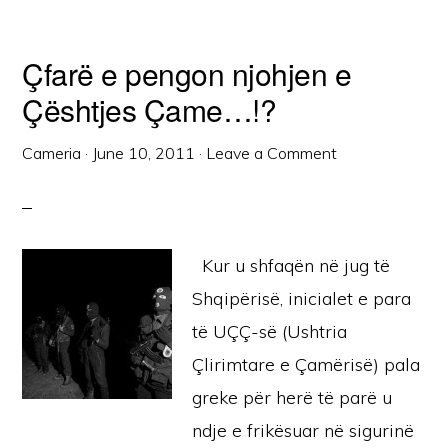
Çfarë e pengon njohjen e
Çështjes Çame…!?
Cameria
·
June 10, 2011
·
Leave a Comment
Kur u shfaqën në jug të
Shqipërisë, inicialet e para
të UÇÇ-së (Ushtria
Çlirimtare e Çamërisë) pala
greke për herë të parë u
ndje e frikësuar në sigurinë