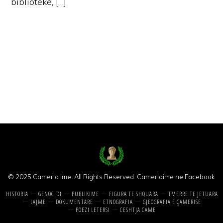
biblioteke, […]
© 2025 Cameria Ime. All Rights Reserved.
Cameriaime ne Facebook
HISTORIA
GENOCIDI
PUBLIKIME
FIGURA TE SHQUARA
TMERRE TE JETUARA
LAJME
DOKUMENTARE
ETNOGRAFIA
GJEOGRAFIA E ÇAMERISE
POEZI LETERSI
CESHTJA CAME