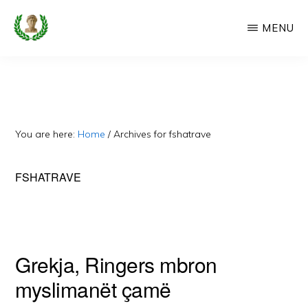
Skip
MENU
to
main
CAMERIA
Cameria
IME
content
Ime
-
Faqe
You are here:
Home
/
Archives for fshatrave
e
Dedikuar
FSHATRAVE
Popullit
Cam
Grekja, Ringers mbron
myslimanët çamë