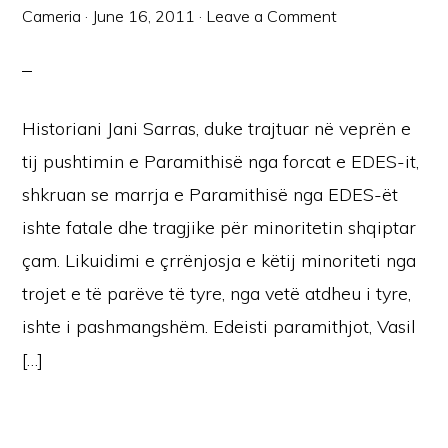
Cameria
·
June 16, 2011
·
Leave a Comment
Historiani Jani Sarras, duke trajtuar në veprën e
tij pushtimin e Paramithisë nga forcat e EDES-it,
shkruan se marrja e Paramithisë nga EDES-ët
ishte fatale dhe tragjike për minoritetin shqiptar
çam. Likuidimi e çrrënjosja e këtij minoriteti nga
trojet e të parëve të tyre, nga vetë atdheu i tyre,
ishte i pashmangshëm. Edeisti paramithjot, Vasil
[…]