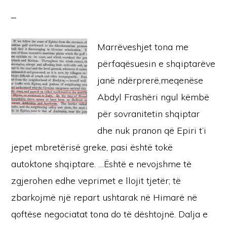
Marrëveshjet tona me
përfaqësuesin e shqiptarëve
janë ndërprerë,meqenëse
Abdyl Frashëri ngul këmbë
për sovranitetin shqiptar
dhe nuk pranon që Epiri t’i
jepet mbretërisë greke, pasi është tokë
autoktone shqiptare. …Është e nevojshme të
zgjerohen edhe veprimet e llojit tjetër; të
zbarkojmë një repart ushtarak në Himarë në
qoftëse negociatat tona do të dështojnë. Dalja e