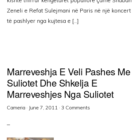
kishte thirrur këngëtarët popullorë çamë Shaban
Zeneli e Refat Sulejmani në Paris në një koncert
të pashlyer nga kujtesa e […]
Marreveshja E Veli Pashes Me
Suliotet Dhe Shkelja E
Marreveshjes Nga Suliotet
Cameria
·
June 7, 2011
·
3 Comments