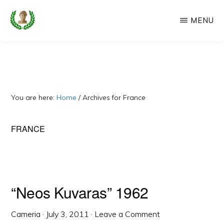
Skip
MENU
to
main
CAMERIA
Cameria
IME
content
Ime
-
Faqe
You are here:
Home
/
Archives for France
e
Dedikuar
FRANCE
Popullit
Cam
“Neos Kuvaras” 1962
Cameria
·
July 3, 2011
·
Leave a Comment