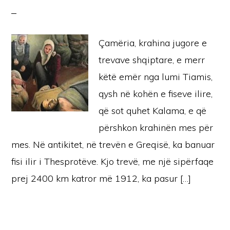
Çamëria, krahina jugore e
trevave shqiptare, e merr
këtë emër nga lumi Tiamis,
qysh në kohën e fiseve ilire,
që sot quhet Kalama, e që
përshkon krahinën mes për
mes. Në antikitet, në trevën e Greqisë, ka banuar
fisi ilir i Thesprotëve. Kjo trevë, me një sipërfaqe
prej 2400 km katror më 1912, ka pasur […]