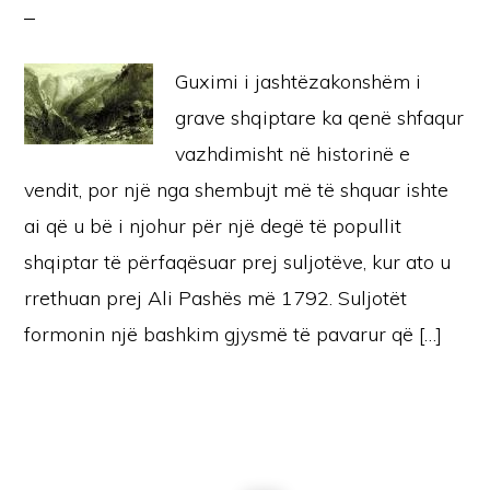
Guximi i jashtëzakonshëm i
grave shqiptare ka qenë shfaqur
vazhdimisht në historinë e
vendit, por një nga shembujt më të shquar ishte
ai që u bë i njohur për një degë të popullit
shqiptar të përfaqësuar prej suljotëve, kur ato u
rrethuan prej Ali Pashës më 1792. Suljotët
formonin një bashkim gjysmë të pavarur që […]