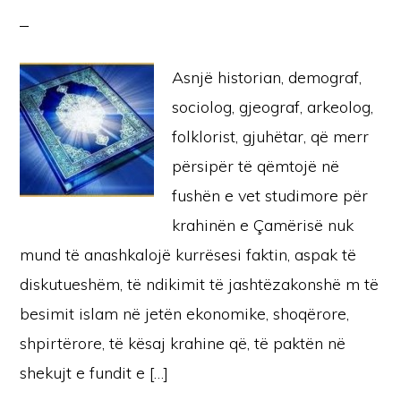
Asnjë historian, demograf,
sociolog, gjeograf, arkeolog,
folklorist, gjuhëtar, që merr
përsipër të qëmtojë në
fushën e vet studimore për
krahinën e Çamërisë nuk
mund të anashkalojë kurrësesi faktin, aspak të
diskutueshëm, të ndikimit të jashtëzakonshë m të
besimit islam në jetën ekonomike, shoqërore,
shpirtërore, të kësaj krahine që, të paktën në
shekujt e fundit e […]