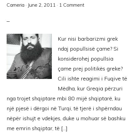
Cameria
·
June 2, 2011
·
1 Comment
Kur nisi barbarizmi grek
ndaj popullsisë çame? Si
konsiderohej popullsia
çame prej politikës greke?
Cili ishte reagimi i Fuqive të
Mëdha, kur Greqia përzuri
nga trojet shqiptare mbi 80 mijë shqiptarë, ku
një pjesë i dërgoi në Turqi, të tjerë i shpërndau
nëpër ishujt e vdekjes, duke u mohuar së bashku
me emrin shqiptar, të […]