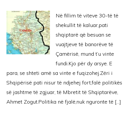
Në fillim të viteve 30-të të
shekullit të kaluar,pati
shqiptarë që besuan se
vuajtjeve të banorëve të
Çamërisë, mund t’u vinte
fundi.Kjo për dy arsye. E
para, se shteti amë sa vinte e fuqizohej.Zëri i
Shqipërisë pati nisur të ndjehej fort,falë politikës
së jashtme të zgjuar, të Mbretit të Shqiptarëve,
Ahmet Zogut.Politika në fjalë,nuk nguronte të […]