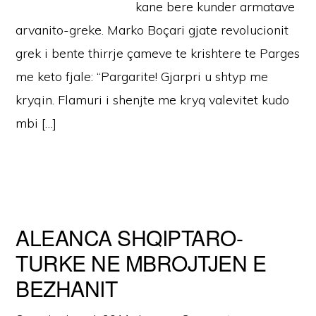
kane bere kunder armatave
arvanito-greke. Marko Boçari gjate revolucionit
grek i bente thirrje çameve te krishtere te Parges
me keto fjale: “Pargarite! Gjarpri u shtyp me
kryqin. Flamuri i shenjte me kryq valevitet kudo
mbi […]
ALEANCA SHQIPTARO-
TURKE NE MBROJTJEN E
BEZHANIT