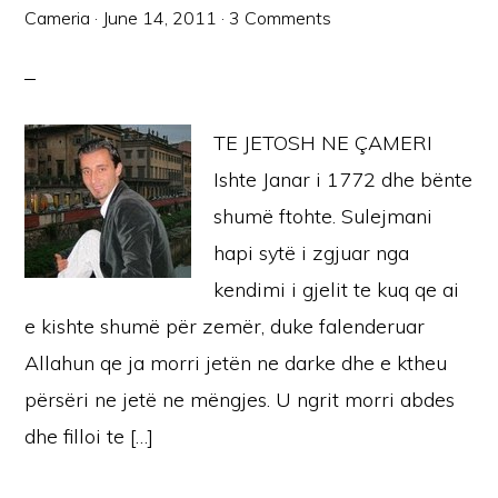
Cameria
·
June 14, 2011
·
3 Comments
TE JETOSH NE ÇAMERI
Ishte Janar i 1772 dhe bënte
shumë ftohte. Sulejmani
hapi sytë i zgjuar nga
kendimi i gjelit te kuq qe ai
e kishte shumë për zemër, duke falenderuar
Allahun qe ja morri jetën ne darke dhe e ktheu
përsëri ne jetë ne mëngjes. U ngrit morri abdes
dhe filloi te […]