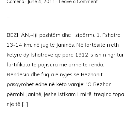
Cameria
·
June 4, 2011
·
Leave a Comment
BEZHÁN,~I(i poshtëm dhe i sipërm). 1. Fshatra
13-14 km. në jug të Janinës. Në lartësitë rreth
këtyre dy fshatrave që para 1912-s ishin ngritur
fortifikata të pajisura me armë të rënda.
Rëndësia dhe fuqia e nyjës së Bezhanit
pasqyrohet edhe në këto vargje: “O Bezhan
përmbi Janinë, jeshe istikam i mirë, treqind topa
një të […]