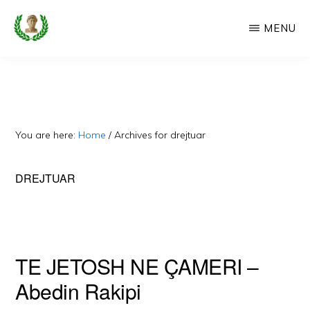
Skip
MENU
to
main
CAMERIA
Cameria
IME
content
Ime
-
Faqe
You are here:
Home
/
Archives for drejtuar
e
Dedikuar
DREJTUAR
Popullit
Cam
TE JETOSH NE ÇAMERI –
Abedin Rakipi