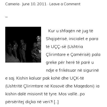
Cameria
·
June 10, 2011
·
Leave a Comment
Kur u shfaqën në jug të
Shqipërisë, inicialet e para
të UÇÇ-së (Ushtria
Çlirimtare e Çamërisë) pala
greke për herë të parë u
ndje e frikësuar në sigurinë
e saj. Kishin kaluar pak kohë dhe UÇK-të
(Ushtritë Çlirimtare në Kosovë dhe Maqedoni) ia
kishin dalë misionit të tyre. Mos vallë…po
përsëritej diçka në veri?! […]