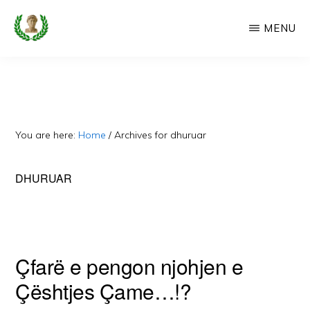
Skip
MENU
to
main
CAMERIA
Cameria
IME
content
Ime
-
Faqe
You are here:
Home
/
Archives for dhuruar
e
Dedikuar
DHURUAR
Popullit
Cam
Çfarë e pengon njohjen e
Çështjes Çame…!?