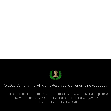
© 2025 Cameria Ime. All Rights Reserved.
Cameriaime ne Facebook
HISTORIA
GENOCIDI
PUBLIKIME
FIGURA TE SHQUARA
TMERRE TE JETUARA
LAJME
DOKUMENTARE
ETNOGRAFIA
GJEOGRAFIA E ÇAMERISE
POEZI LETERSI
CESHTJA CAME