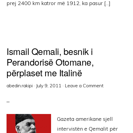
prej 2400 km katror më 1912, ka pasur […]
Ismail Qemali, besnik i
Perandorisë Otomane,
përplaset me Italinë
abedin.rakipi
·
July 9, 2011
·
Leave a Comment
Gazeta amerikane sjell
intervistën e Qemalit për