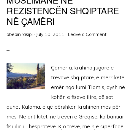
REZISTENCËN SHQIPTARE
NË ÇAMËRI
abedin.rakipi
·
July 10, 2011
·
Leave a Comment
Çamëria, krahina jugore e
trevave shqiptare, e merr këtë
emër nga lumi Tiamis, qysh në
kohën e fiseve ilire, që sot
quhet Kalama, e që përshkon krahinën mes për
mes. Në antikitet, në trevën e Greqisë, ka banuar
fisi ilir i Thesprotëve. Kjo trevë, me një sipërfaqe