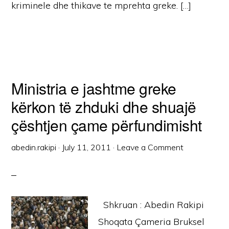
kriminele dhe thikave te mprehta greke. […]
Ministria e jashtme greke
kërkon të zhduki dhe shuajë
çështjen çame përfundimisht
abedin.rakipi
·
July 11, 2011
·
Leave a Comment
Shkruan : Abedin Rakipi
Shoqata Çameria Bruksel