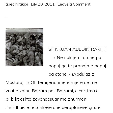
abedin.rakipi
·
July 20, 2011
·
Leave a Comment
SHKRUAN ABEDIN RAKIPI
« Ne nuk jemi atdhe pa
popuj qe te pranojme popuj
pa atdhe. » (Abdulaziz
Mustafa) « Oh femijeria ime e mjere qe me
vuatje kalon Bajram pas Bajrami, cicerrima e
bilbilit eshte zevendesuar me zhurmen
shurdhuese te tankeve dhe aeroplaneve çifute