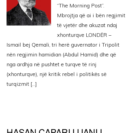
“The Morning Post”.
Mbrojtja që ai i bën regjimit
të vjetër dhe akuzat ndaj
xhonturqve LONDËR –
Ismail bej Qemali, tri herë guvernator i Tripolit
nën regjimin hamidian (Abdul Hamid) dhe që
nga ardhja në pushtet e turqve të rinj
(xhonturqve), një kritik rebel i politikës së
turqizmit […]
HASAN ÇAPARI LUANI I