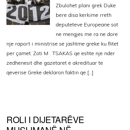
Zbulohet plani grek Duke
bere disa kerkime rreth
deputeteve Europeane sot
ne mengjes me ra ne dore
nje raport i ministrise se jashtme greke ku flitet
per çamet. Zoti M . TSAKAS qe eshte nje nder
zedhenesit dhe gazetaret e akredituar te
qeverise Greke deklaron faktin qe […]
ROLI I DIJETARËVE
MUSLIMANË NË