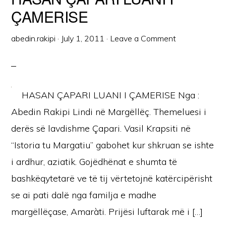
ÇAMERISE
abedin.rakipi
·
July 1, 2011
·
Leave a Comment
HASAN ÇAPARI LUANI I ÇAMERISE Nga :
Abedin Rakipi Lindi në Margëllëç. Themeluesi i
derës së lavdishme Çapari. Vasil Krapsiti në
“Istoria tu Margatiu” gabohet kur shkruan se ishte
i ardhur, aziatik. Gojëdhënat e shumta të
bashkëqytetarë ve të tij vërtetojnë katërcipërisht
se ai pati dalë nga familja e madhe
margëllëçase, Amaràti. Prijësi luftarak më i […]