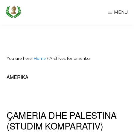
Skip
MENU
to
main
CAMERIA
Cameria
IME
content
Ime
-
Faqe
You are here:
Home
/
Archives for amerika
e
Dedikuar
AMERIKA
Popullit
Cam
ÇAMERIA DHE PALESTINA
(STUDIM KOMPARATIV)