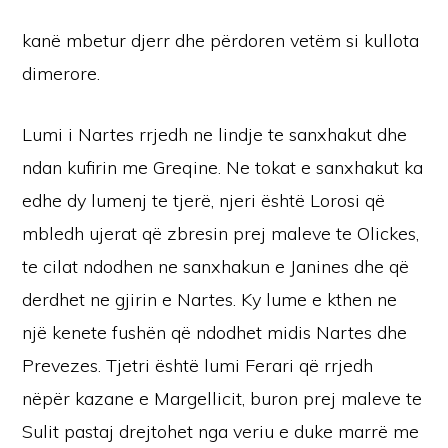
kanë mbetur djerr dhe përdoren vetëm si kullota
dimerore.
Lumi i Nartes rrjedh ne lindje te sanxhakut dhe
ndan kufirin me Greqine. Ne tokat e sanxhakut ka
edhe dy lumenj te tjerë, njeri është Lorosi që
mbledh ujerat që zbresin prej maleve te Olickes,
te cilat ndodhen ne sanxhakun e Janines dhe që
derdhet ne gjirin e Nartes. Ky lume e kthen ne
një kenete fushën që ndodhet midis Nartes dhe
Prevezes. Tjetri është lumi Ferari që rrjedh
nëpër kazane e Margellicit, buron prej maleve te
Sulit pastaj drejtohet nga veriu e duke marrë me