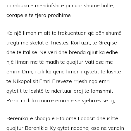
pambuku e mendafshi e punuar shumë holle,
corape e te tjera prodhime.
Ka një liman mjaft te frekuentuar, që bën shumë
tregti me skelat e Triestes, Korfuzit, te Greqise
dhe te Italise. Ne veri dhe brenda gjiut ka edhe
një liman me të madh te quajtur Vati ose me
emrin Drin, i cili ka qenë liman i qytetit te lashtë
te Nikopolisit.Emri Preveze rrjesh nga emri i
qytetit te lashtë te ndertuar prej te famshmit
Pirro, i cili ka marrë emrin e se vjehrres se tij,
Berenika, e shoqja e Ptolome Lagosit dhe ishte
quajtur Berenikia. Ky qytet ndodhej ose ne vendin