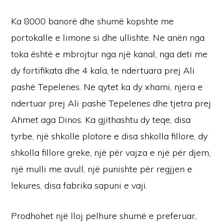
Ka 8000 banorë dhe shumë kopshte me
portokalle e limone si dhe ullishte. Ne anën nga
toka është e mbrojtur nga një kanal, nga deti me
dy fortifikata dhe 4 kala, te ndertuara prej Ali
pashë Tepelenes. Ne qytet ka dy xhami, njera e
ndertuar prej Ali pashë Tepelenes dhe tjetra prej
Ahmet aga Dinos. Ka gjithashtu dy teqe, disa
tyrbe, një shkolle plotore e disa shkolla fillore, dy
shkolla fillore greke, një për vajza e një për djem,
një mulli me avull, një punishte për regjjen e
lekures, disa fabrika sapuni e vaji.
Prodhohet një lloj pelhure shumë e preferuar,