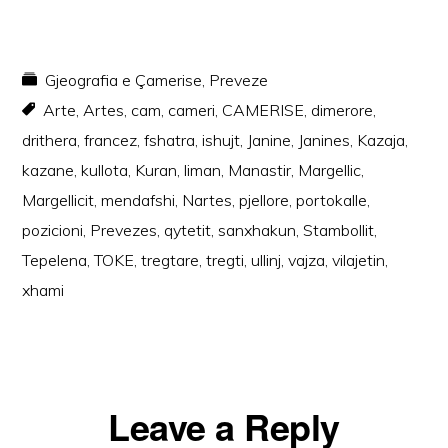
Gjeografia e Çamerise
,
Preveze
Arte
,
Artes
,
cam
,
cameri
,
CAMERISE
,
dimerore
,
drithera
,
francez
,
fshatra
,
ishujt
,
Janine
,
Janines
,
Kazaja
,
kazane
,
kullota
,
Kuran
,
liman
,
Manastir
,
Margellic
,
Margellicit
,
mendafshi
,
Nartes
,
pjellore
,
portokalle
,
pozicioni
,
Prevezes
,
qytetit
,
sanxhakun
,
Stambollit
,
Tepelena
,
TOKE
,
tregtare
,
tregti
,
ullinj
,
vajza
,
vilajetin
,
xhami
Reader
Leave a Reply