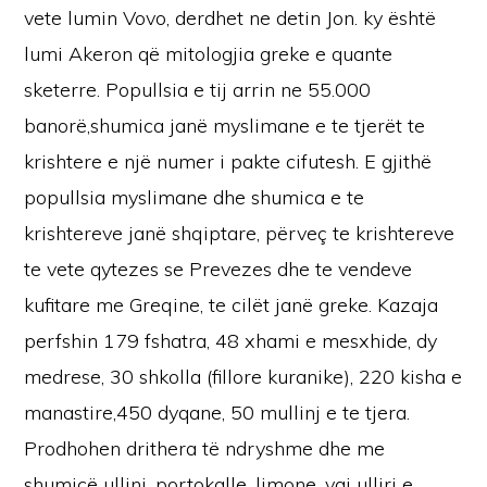
vete lumin Vovo, derdhet ne detin Jon. ky është
lumi Akeron që mitologjia greke e quante
sketerre. Popullsia e tij arrin ne 55.000
banorë,shumica janë myslimane e te tjerët te
krishtere e një numer i pakte cifutesh. E gjithë
popullsia myslimane dhe shumica e te
krishtereve janë shqiptare, përveç te krishtereve
te vete qytezes se Prevezes dhe te vendeve
kufitare me Greqine, te cilët janë greke. Kazaja
perfshin 179 fshatra, 48 xhami e mesxhide, dy
medrese, 30 shkolla (fillore kuranike), 220 kisha e
manastire,450 dyqane, 50 mullinj e te tjera.
Prodhohen drithera të ndryshme dhe me
shumicë ullinj, portokalle, limone, vaj ulliri e