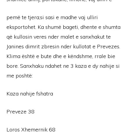
pemë te tjera;si sasi e madhe vaj ulliri
eksportohet. Ka shumë bageti, dhente e shumta
që kullosin veres nder malet e sanxhakut te
Janines dimrit zbresin nder kullotat e Prevezes.
Klima është e bute dhe e këndshme, rrale bie
bore. Sanxhaku ndahet ne 3 kaza e dy nahije si
me poshtë:
Kaza nahije fshatra
Preveze 38
Loros Xhemernik 68