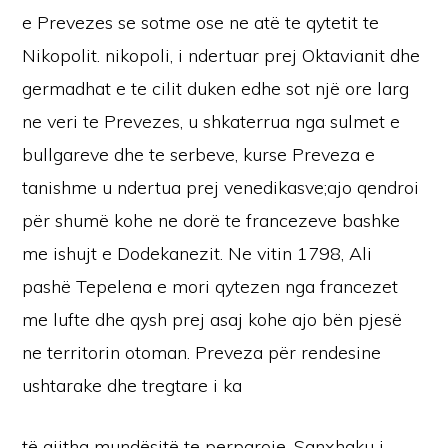
e Prevezes se sotme ose ne atë te qytetit te
Nikopolit. nikopoli, i ndertuar prej Oktavianit dhe
germadhat e te cilit duken edhe sot një ore larg
ne veri te Prevezes, u shkaterrua nga sulmet e
bullgareve dhe te serbeve, kurse Preveza e
tanishme u ndertua prej venedikasve;ajo qendroi
për shumë kohe ne dorë te francezeve bashke
me ishujt e Dodekanezit. Ne vitin 1798, Ali
pashë Tepelena e mori qytezen nga francezet
me lufte dhe qysh prej asaj kohe ajo bën pjesë
ne territorin otoman. Preveza për rendesine
ushtarake dhe tregtare i ka
të gjitha mundësitë te perparoje. Sanxhaku i