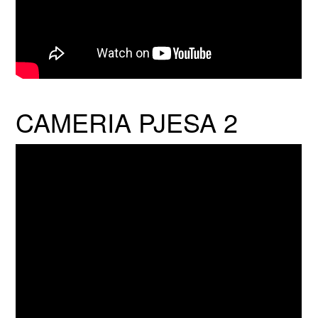
CAMERIA PJESA 2