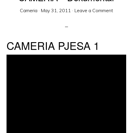
Cameria
·
May 31, 2011
·
Leave a Comment
CAMERIA PJESA 1