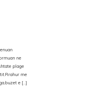
renuan
formuan ne
shtate plage
rtit.Rrahur me
ga,buzet e […]