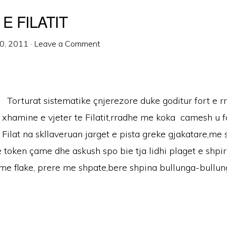
E FILATIT
0, 2011
·
Leave a Comment
Torturat sistematike çnjerezore duke goditur fort e r
xhamine e vjeter te Filatit,rradhe me koka camesh u 
Filat na skllaveruan jarget e pista greke gjakatare,me 
 token çame dhe askush spo bie tja lidhi plaget e shpi
 me flake, prere me shpate,bere shpina bullunga-bullun