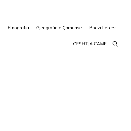
e
Etnografia
Gjeografia e Çamerise
Poezi Letersi
Show
CESHTJA CAME
Search