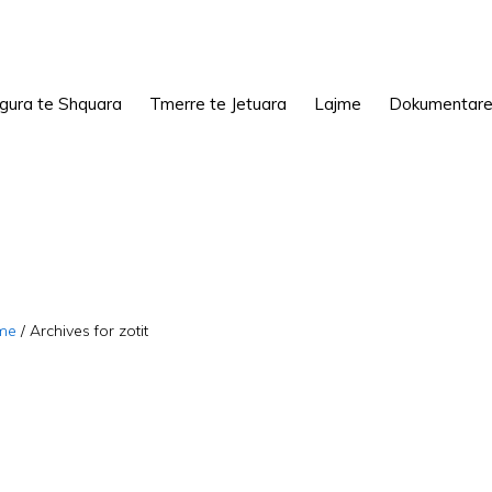
igura te Shquara
Tmerre te Jetuara
Lajme
Dokumentar
me
/
Archives for zotit