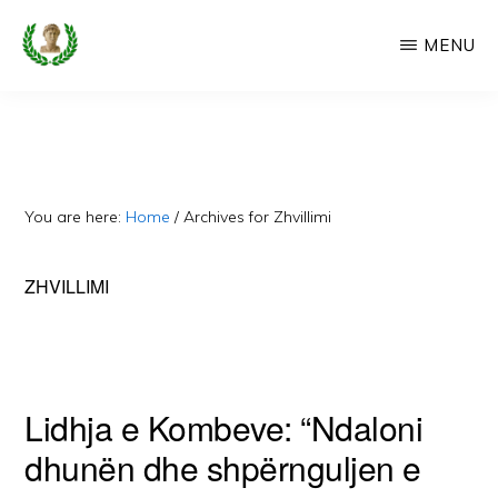
Skip
MENU
to
main
CAMERIA
Cameria
IME
content
Ime
-
Faqe
You are here:
Home
/
Archives for Zhvillimi
e
Dedikuar
ZHVILLIMI
Popullit
Cam
Lidhja e Kombeve: “Ndaloni
dhunën dhe shpërnguljen e