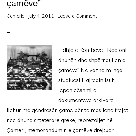
çamëve”
Cameria
·
July 4, 2011
·
Leave a Comment
Lidhja e Kombeve: “Ndaloni
dhunën dhe shpërnguljen e
çamëve” Në vazhdim, nga
studiuesi Hajredin Isufi,
jepen dëshmi e
dokumenteve arkivore
lidhur me qëndresën çame për të mos lënë trojet
nga dhuna shtetërore greke, reprezaljet në
Çamëri, memorandumin e çamëve drejtuar