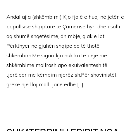
Andallajia (shkëmbimi) Kjo fjalë e huaj në jetën e
popullsisë shqiptare të Çamërisë hyri dhe i solli
aq shumë shqetësime, dhimbje, gjak e lot.
Përkthyer në gjuhën shqipe do të thotë
shkëmbim.Me siguri kjo nuk ka të bëjë me
shkëmbime mallrash apo ekuivalentesh të
tjerë,por me këmbim njerëzish.Për shovinistët
grekë një lloj malli janë edhe […]