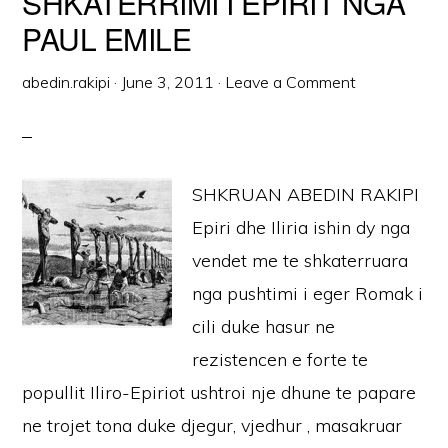
SHKATERRIMI I EPIRIT NGA
PAUL EMILE
abedin.rakipi
·
June 3, 2011
·
Leave a Comment
SHKRUAN ABEDIN RAKIPI
Epiri dhe Iliria ishin dy nga
vendet me te shkaterruara
nga pushtimi i eger Romak i
cili duke hasur ne
rezistencen e forte te
popullit Iliro-Epiriot ushtroi nje dhune te papare
ne trojet tona duke djegur, vjedhur , masakruar