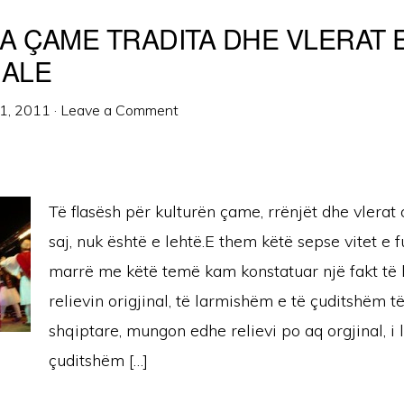
A ÇAME TRADITA DHE VLERAT E
NALE
1, 2011
·
Leave a Comment
Të flasësh për kulturën çame, rrënjët dhe vlerat o
saj, nuk është e lehtë.E them këtë sepse vitet e 
marrë me këtë temë kam konstatuar një fakt të 
relievin origjinal, të larmishëm e të çuditshëm t
shqiptare, mungon edhe relievi po aq orgjinal, i
çuditshëm […]