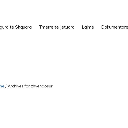
igura te Shquara
Tmerre te Jetuara
Lajme
Dokumentar
me
/
Archives for zhvendosur