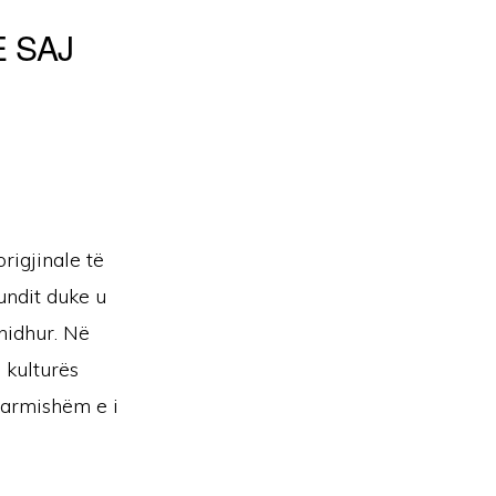
 SAJ
rigjinale të
fundit duke u
hidhur. Në
ë kulturës
 larmishëm e i