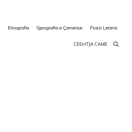
e
Etnografia
Gjeografia e Çamerise
Poezi Letersi
Show
CESHTJA CAME
Search