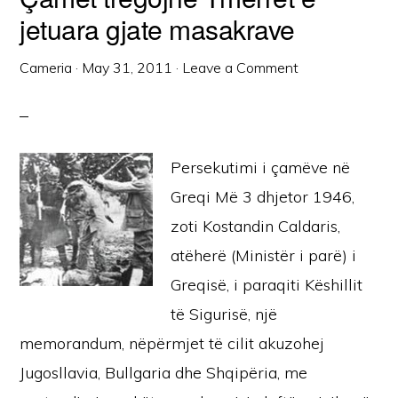
jetuara gjate masakrave
Cameria
·
May 31, 2011
·
Leave a Comment
Persekutimi i çamëve në
Greqi Më 3 dhjetor 1946,
zoti Kostandin Caldaris,
atëherë (Ministër i parë) i
Greqisë, i paraqiti Këshillit
të Sigurisë, një
memorandum, nëpërmjet të cilit akuzohej
Jugosllavia, Bullgaria dhe Shqipëria, me