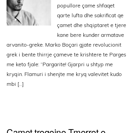
popullore çame shfaqet
qarte lufta dhe sakrificat qe
çamet dhe shqiptaret e tjere
kane bere kunder armatave
arvanito-greke. Marko Boçari gjate revolucionit
grek i bente thirrje çameve te krishtere te Parges
me keto fjale: “Pargarite! Gjarpri u shtyp me
kryqin. Flamuri i shenjte me kryq valevitet kudo
mbi […]
Çamet tregojne Tmerret e