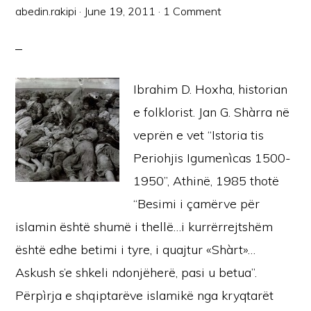
abedin.rakipi
·
June 19, 2011
·
1 Comment
Ibrahim D. Hoxha, historian
e folklorist. Jan G. Shàrra në
veprën e vet “Istoria tis
Periohjis Igumenìcas 1500-
1950”, Athinë, 1985 thotë
“Besimi i çamërve për
islamin është shumë i thellë…i kurrërrejtshëm
është edhe betimi i tyre, i quajtur «Shàrt»…
Askush s’e shkeli ndonjëherë, pasi u betua”.
Përpìrja e shqiptarëve islamikë nga kryqtarët