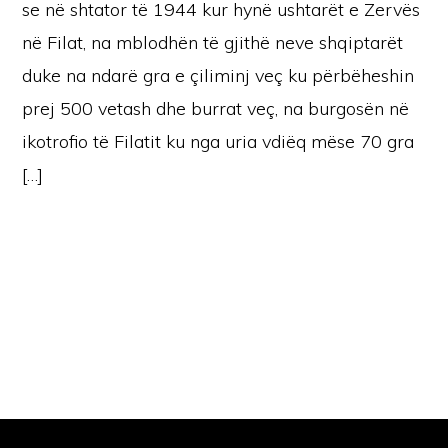
se në shtator të 1944 kur hynë ushtarët e Zervës
në Filat, na mblodhën të gjithë neve shqiptarët
duke na ndarë gra e çiliminj veç ku përbëheshin
prej 500 vetash dhe burrat veç, na burgosën në
ikotrofio të Filatit ku nga uria vdiëq mëse 70 gra
[…]