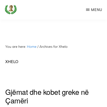
Skip
MENU
to
main
CAMERIA
Cameria
IME
content
Ime
-
Faqe
You are here:
Home
/
Archives for Xhelo
e
Dedikuar
XHELO
Popullit
Cam
Gjëmat dhe kobet greke në
Çamëri