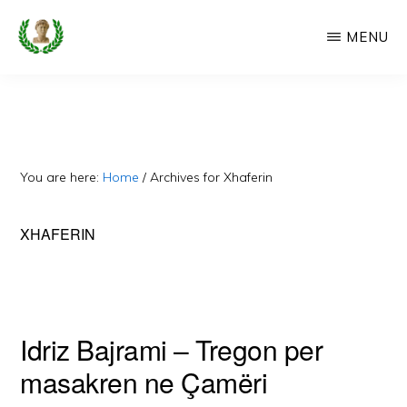
Skip
MENU
to
main
CAMERIA
Cameria
IME
content
Ime
-
Faqe
You are here:
Home
/
Archives for Xhaferin
e
Dedikuar
XHAFERIN
Popullit
Cam
Idriz Bajrami – Tregon per
masakren ne Çamëri