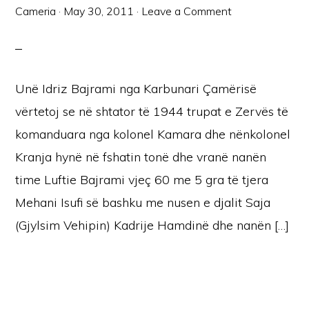
Cameria
·
May 30, 2011
·
Leave a Comment
Unë Idriz Bajrami nga Karbunari Çamërisë
vërtetoj se në shtator të 1944 trupat e Zervës të
komanduara nga kolonel Kamara dhe nënkolonel
Kranja hynë në fshatin tonë dhe vranë nanën
time Luftie Bajrami vjeç 60 me 5 gra të tjera
Mehani Isufi së bashku me nusen e djalit Saja
(Gjylsim Vehipin) Kadrije Hamdinë dhe nanën […]