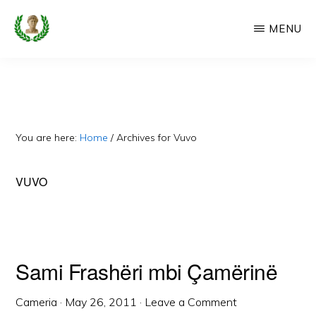
Skip
MENU
to
main
CAMERIA
Cameria
IME
content
Ime
-
Faqe
You are here:
Home
/
Archives for Vuvo
e
Dedikuar
VUVO
Popullit
Cam
Sami Frashëri mbi Çamërinë
Cameria
·
May 26, 2011
·
Leave a Comment