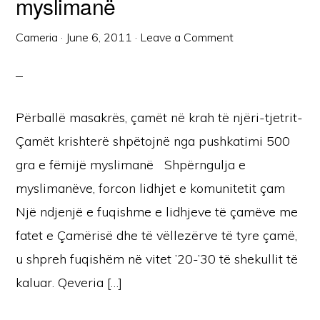
myslimanë
Cameria
·
June 6, 2011
·
Leave a Comment
Përballë masakrës, çamët në krah të njëri-tjetrit-
Çamët krishterë shpëtojnë nga pushkatimi 500
gra e fëmijë myslimanë Shpërngulja e
myslimanëve, forcon lidhjet e komunitetit çam
Një ndjenjë e fuqishme e lidhjeve të çamëve me
fatet e Çamërisë dhe të vëllezërve të tyre çamë,
u shpreh fuqishëm në vitet ’20-’30 të shekullit të
kaluar. Qeveria […]