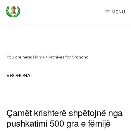
Skip
MENU
to
main
CAMERIA
Cameria
IME
content
Ime
-
Faqe
You are here:
Home
/
Archives for Vrohonai
e
Dedikuar
VROHONAI
Popullit
Cam
Çamët krishterë shpëtojnë nga
pushkatimi 500 gra e fëmijë