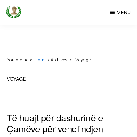
Skip
MENU
to
main
CAMERIA
Cameria
IME
content
Ime
-
Faqe
You are here:
Home
/
Archives for Voyage
e
Dedikuar
VOYAGE
Popullit
Cam
Të huajt për dashurinë e
Çamëve për vendlindjen