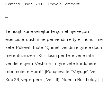
Cameria
·
June 9, 2011
·
Leave a Comment
Të huajt, kanë vërejtur te çamët një veçori
esenciale: dashurinë për vendin e tyre. Lidhur me
këtë, Pukëvili thotë: “Çamët, vendin e tyre e duan
me entuziazëm. Kur flasin për të, e vënë mbi
vendet e tjera. Vështrimi i tyre vete kurdoherë
mbi malet e Epirit”, (Pouqueville, “Voyage”, Vëll.I,
Kap.29, vep.e përm., Vëll.III). Ndërsa Bartholdy, […]