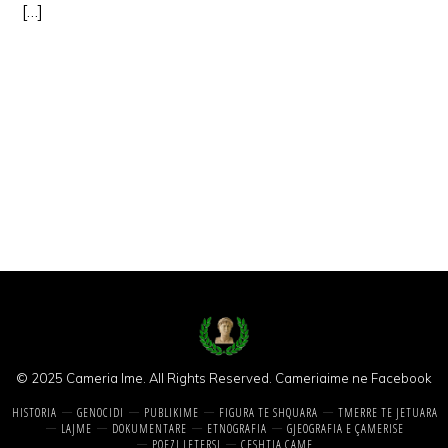
[…]
© 2025 Cameria Ime. All Rights Reserved.
Cameriaime ne Facebook
HISTORIA
GENOCIDI
PUBLIKIME
FIGURA TE SHQUARA
TMERRE TE JETUARA
LAJME
DOKUMENTARE
ETNOGRAFIA
GJEOGRAFIA E ÇAMERISE
POEZI LETERSI
CESHTJA CAME