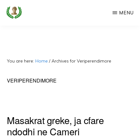
Skip
MENU
to
main
CAMERIA
Cameria
IME
content
Ime
-
Faqe
You are here:
Home
/
Archives for Veriperendimore
e
Dedikuar
VERIPERENDIMORE
Popullit
Cam
Masakrat greke, ja cfare
ndodhi ne Cameri