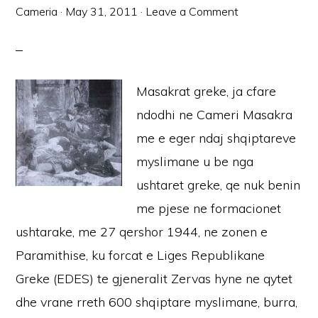
Cameria
·
May 31, 2011
·
Leave a Comment
Masakrat greke, ja cfare
ndodhi ne Cameri Masakra
me e eger ndaj shqiptareve
myslimane u be nga
ushtaret greke, qe nuk benin
me pjese ne formacionet
ushtarake, me 27 qershor 1944, ne zonen e
Paramithise, ku forcat e Liges Republikane
Greke (EDES) te gjeneralit Zervas hyne ne qytet
dhe vrane rreth 600 shqiptare myslimane, burra,