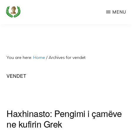
Skip
MENU
to
main
CAMERIA
Cameria
IME
content
Ime
-
Faqe
You are here:
Home
/
Archives for vendet
e
Dedikuar
VENDET
Popullit
Cam
Haxhinasto: Pengimi i çamëve
ne kufirin Grek