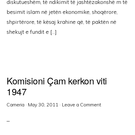
diskutueshëm, të ndikimit të jashtëzakonshë m të
besimit islam në jetën ekonomike, shoqërore,
shpirtërore, të kësaj krahine që, të paktën në
shekujt e fundit e […]
Komisioni Çam kerkon viti
1947
Cameria
·
May 30, 2011
·
Leave a Comment