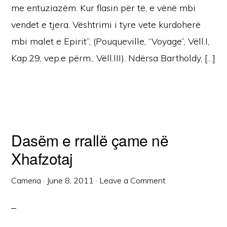
me entuziazëm. Kur flasin për të, e vënë mbi
vendet e tjera. Vështrimi i tyre vete kurdoherë
mbi malet e Epirit”, (Pouqueville, “Voyage”, Vëll.I,
Kap.29, vep.e përm., Vëll.III). Ndërsa Bartholdy, […]
Dasëm e rrallë çame në
Xhafzotaj
Cameria
·
June 8, 2011
·
Leave a Comment