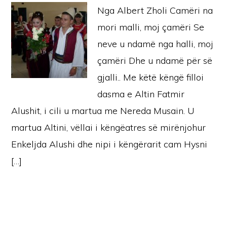
Nga Albert Zholi Camëri na
mori malli, moj çamëri Se
neve u ndamë nga halli, moj
çamëri Dhe u ndamë për së
gjalli.. Me këtë këngë filloi
dasma e Altin Fatmir
Alushit, i cili u martua me Nereda Musain. U
martua Altini, vëllai i këngëatres së mirënjohur
Enkeljda Alushi dhe nipi i këngërarit cam Hysni
[…]