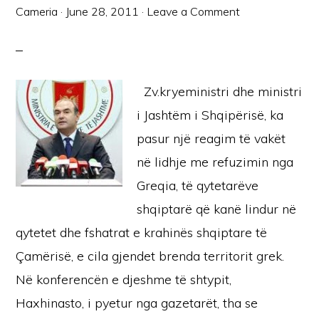
Cameria
·
June 28, 2011
·
Leave a Comment
Zv.kryeministri dhe ministri
i Jashtëm i Shqipërisë, ka
pasur një reagim të vakët
në lidhje me refuzimin nga
Greqia, të qytetarëve
shqiptarë që kanë lindur në
qytetet dhe fshatrat e krahinës shqiptare të
Çamërisë, e cila gjendet brenda territorit grek.
Në konferencën e djeshme të shtypit,
Haxhinasto, i pyetur nga gazetarët, tha se