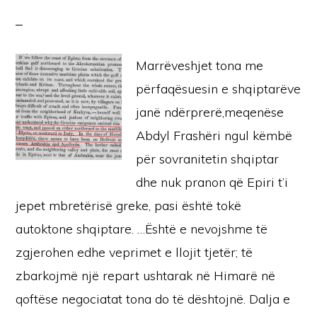
Marrëveshjet tona me
përfaqësuesin e shqiptarëve
janë ndërprerë,meqenëse
Abdyl Frashëri ngul këmbë
për sovranitetin shqiptar
dhe nuk pranon që Epiri t’i
jepet mbretërisë greke, pasi është tokë
autoktone shqiptare. …Është e nevojshme të
zgjerohen edhe veprimet e llojit tjetër; të
zbarkojmë një repart ushtarak në Himarë në
qoftëse negociatat tona do të dështojnë. Dalja e