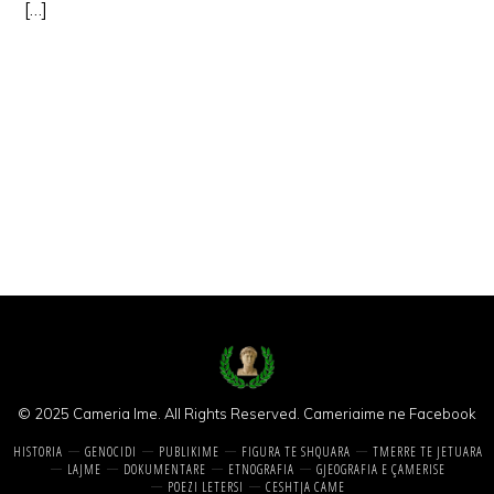
[…]
© 2025 Cameria Ime. All Rights Reserved.
Cameriaime ne Facebook
HISTORIA
GENOCIDI
PUBLIKIME
FIGURA TE SHQUARA
TMERRE TE JETUARA
LAJME
DOKUMENTARE
ETNOGRAFIA
GJEOGRAFIA E ÇAMERISE
POEZI LETERSI
CESHTJA CAME