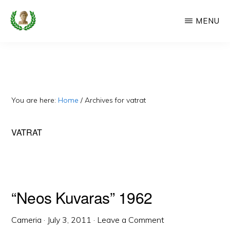
Skip
MENU
to
main
CAMERIA
Cameria
IME
content
Ime
-
Faqe
You are here:
Home
/
Archives for vatrat
e
Dedikuar
VATRAT
Popullit
Cam
“Neos Kuvaras” 1962
Cameria
·
July 3, 2011
·
Leave a Comment