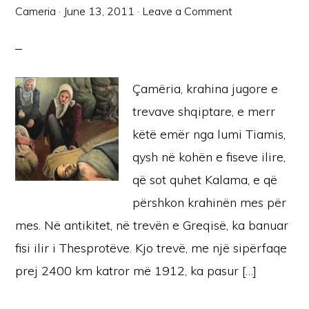
Cameria
·
June 13, 2011
·
Leave a Comment
Çamëria, krahina jugore e
trevave shqiptare, e merr
këtë emër nga lumi Tiamis,
qysh në kohën e fiseve ilire,
që sot quhet Kalama, e që
përshkon krahinën mes për
mes. Në antikitet, në trevën e Greqisë, ka banuar
fisi ilir i Thesprotëve. Kjo trevë, me një sipërfaqe
prej 2400 km katror më 1912, ka pasur […]