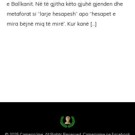
e Ballkanit. Në të gjitha këto gjuhë gjenden dhe
metaforat si “larje hesapesh” apo “hesapet e
mira bëjnë miq të mirë”. Kur kanë […]
© 2025 Cameria Ime. All Rights Reserved.
Cameriaime ne Facebook