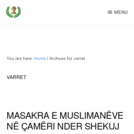
Skip
MENU
to
main
CAMERIA
Cameria
IME
content
Ime
-
Faqe
You are here:
Home
/
Archives for varret
e
Dedikuar
VARRET
Popullit
Cam
MASAKRA E MUSLIMANËVE
NË ÇAMËRI NDER SHEKUJ