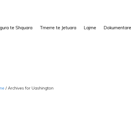
igura te Shquara
Tmerre te Jetuara
Lajme
Dokumentar
me
/
Archives for Uashington