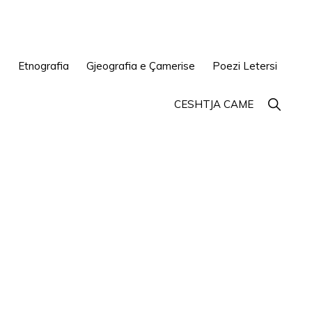
e
Etnografia
Gjeografia e Çamerise
Poezi Letersi
Show
CESHTJA CAME
Search