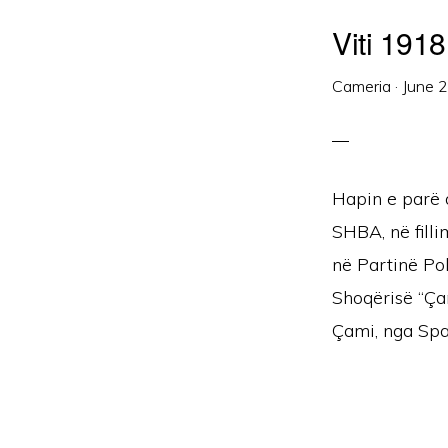
Viti 191
Cameria
·
June 
Hapin e parë d
SHBA, në fill
në Partinë Po
Shoqërisë “Ça
Çami, nga Spat