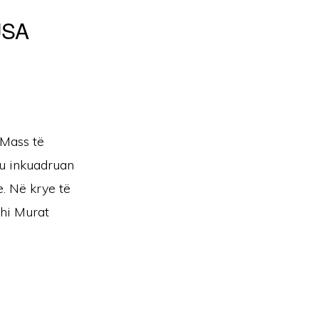
 USA
 Mass të
 u inkuadruan
. Në krye të
xhi Murat