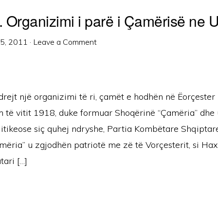
8. Organizimi i parë i Çamërisë ne
25, 2011
·
Leave a Comment
rejt një organizimi të ri, çamët e hodhën në Ëorçester
im të vitit 1918, duke formuar Shoqërinë “Çamëria” dhe
litikeose siç quhej ndryshe, Partia Kombëtare Shqiptare
mëria” u zgjodhën patriotë me zë të Vorçesterit, si Ha
ari […]