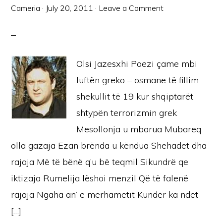
Cameria
·
July 20, 2011
·
Leave a Comment
Olsi Jazesxhi Poezi çame mbi
luftën greko – osmane të fillim
shekullit të 19 kur shqiptarët
shtypën terrorizmin grek
Mesollonja u mbarua Mubareq
olla gazaja Ezan brënda u këndua Shehadet dha
rajaja Më të bënë q’u bë teqmil Sikundrë qe
iktizaja Rumelija lëshoi menzil Që të falenë
rajaja Ngaha an’ e merhametit Kundër ka ndet
[…]