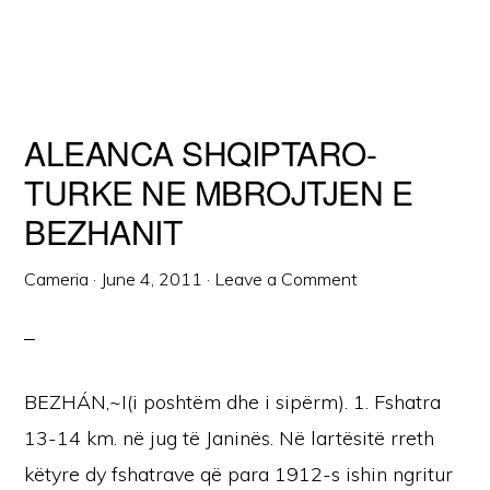
ALEANCA SHQIPTARO-
TURKE NE MBROJTJEN E
BEZHANIT
Cameria
·
June 4, 2011
·
Leave a Comment
BEZHÁN,~I(i poshtëm dhe i sipërm). 1. Fshatra
13-14 km. në jug të Janinës. Në lartësitë rreth
këtyre dy fshatrave që para 1912-s ishin ngritur