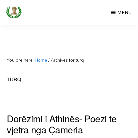
Skip
MENU
to
main
CAMERIA
Cameria
IME
content
Ime
-
Faqe
You are here:
Home
/
Archives for turq
e
Dedikuar
TURQ
Popullit
Cam
Dorëzimi i Athinës- Poezi te
vjetra nga Çameria