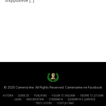
shqiptareve […]
© 2025 Cameria Ime. All Rights Reserved.
Cameriaime ne Facebook
HISTORIA
GENOCIDI
PUBLIKIME
FIGURA TE SHQUARA
TMERRE TE JETUARA
LAJME
DOKUMENTARE
ETNOGRAFIA
GJEOGRAFIA E ÇAMERISE
POEZI LETERSI
CESHTJA CAME