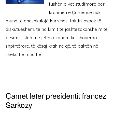
fushën e vet studimore për
krahinën e Çamërisë nuk
mund të anashkalojë kurrësesi faktin, aspak të
diskutueshëm, të ndikimit të jashtëzakonshë m të
besimit islam në jetën ekonomike, shoqërore,
shpirtërore, të kësaj krahine që, të paktën në
shekujt e fundit e […]
Çamet leter presidentit francez
Sarkozy