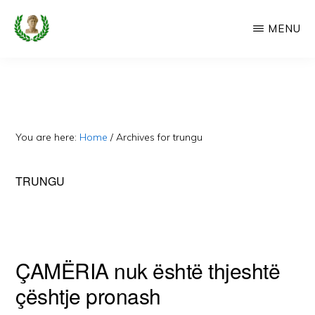
Skip
MENU
to
main
CAMERIA
Cameria
IME
content
Ime
-
Faqe
You are here:
Home
/
Archives for trungu
e
Dedikuar
TRUNGU
Popullit
Cam
ÇAMËRIA nuk është thjeshtë
çështje pronash