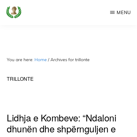
Skip
MENU
to
main
CAMERIA
Cameria
IME
content
Ime
-
Faqe
You are here:
Home
/
Archives for trillonte
e
Dedikuar
TRILLONTE
Popullit
Cam
Lidhja e Kombeve: “Ndaloni
dhunën dhe shpërnguljen e