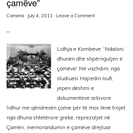
çamëve”
Cameria
·
July 4, 2011
·
Leave a Comment
Lidhja e Kombeve: “Ndaloni
dhunën dhe shpërnguljen e
çamëve” Në vazhdim, nga
studiuesi Hajredin Isufi,
jepen dëshmi e
dokumenteve arkivore
lidhur me qëndresën çame për të mos lënë trojet
nga dhuna shtetërore greke, reprezaljet në
Çamëri, memorandumin e çamëve drejtuar