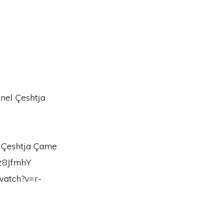
nel Çeshtja
 Çeshtja Çame
z8JfmhY
watch?v=r-