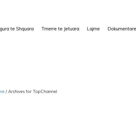
igura te Shquara
Tmerre te Jetuara
Lajme
Dokumentar
me
/
Archives for TopChannel