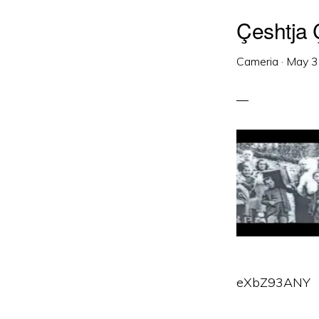
Çeshtja
Cameria
·
May 3
eXbZ93ANY