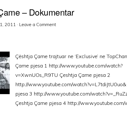
 Çame – Dokumentar
1, 2011
·
Leave a Comment
Çështja Çame trajtuar ne ‘Exclusive’ ne TopChan
Çame pjesa 1 http://www.youtube.com/watch?
v=XwnUOs_R9TU Çeshtja Çame pjesa 2
http://www.youtube.com/watch?v=L7tdiJtU0uo&
pjesa 3 http://www.youtube.com/watch?v=_RuZ
Çeshtja Çame pjesa 4 http://www.youtube.com/