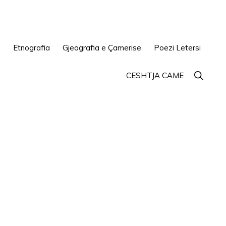
e
Etnografia
Gjeografia e Çamerise
Poezi Letersi
Show
CESHTJA CAME
Search