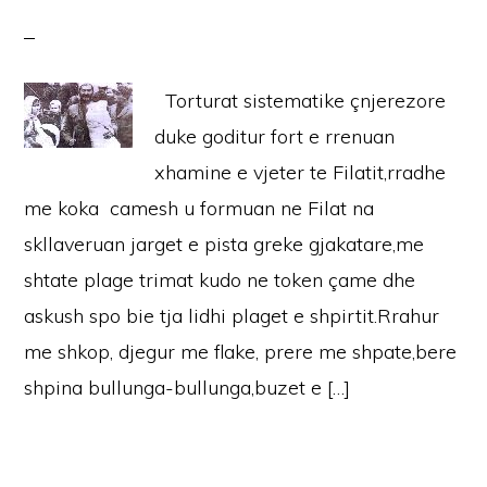
Torturat sistematike çnjerezore
duke goditur fort e rrenuan
xhamine e vjeter te Filatit,rradhe
me koka camesh u formuan ne Filat na
skllaveruan jarget e pista greke gjakatare,me
shtate plage trimat kudo ne token çame dhe
askush spo bie tja lidhi plaget e shpirtit.Rrahur
me shkop, djegur me flake, prere me shpate,bere
shpina bullunga-bullunga,buzet e […]