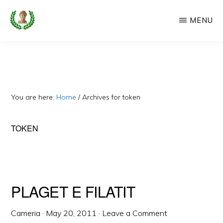
Skip
MENU
to
main
CAMERIA
Cameria
IME
content
Ime
-
Faqe
You are here:
Home
/
Archives for token
e
Dedikuar
TOKEN
Popullit
Cam
PLAGET E FILATIT
Cameria
·
May 20, 2011
·
Leave a Comment