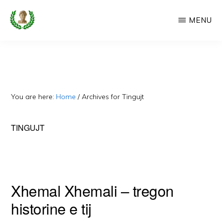
Skip
MENU
to
main
CAMERIA
Cameria
IME
content
Ime
-
Faqe
You are here:
Home
/
Archives for Tingujt
e
Dedikuar
TINGUJT
Popullit
Cam
Xhemal Xhemali – tregon
historine e tij