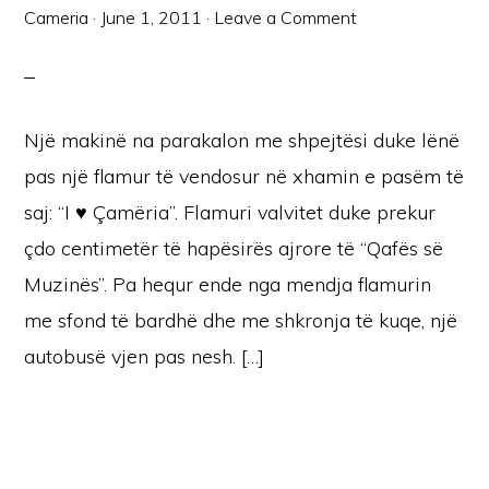
Cameria
·
June 1, 2011
·
Leave a Comment
Një makinë na parakalon me shpejtësi duke lënë
pas një flamur të vendosur në xhamin e pasëm të
saj: “I ♥ Çamëria”. Flamuri valvitet duke prekur
çdo centimetër të hapësirës ajrore të “Qafës së
Muzinës”. Pa hequr ende nga mendja flamurin
me sfond të bardhë dhe me shkronja të kuqe, një
autobusë vjen pas nesh. […]