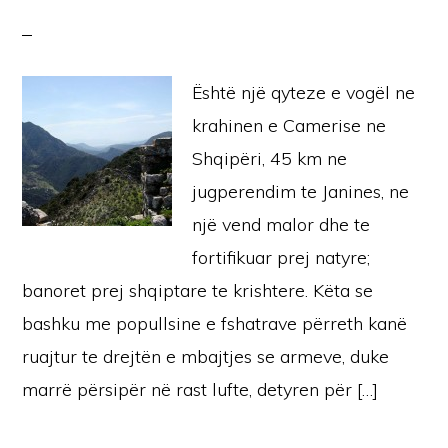
Është një qyteze e vogël ne
krahinen e Camerise ne
Shqipëri, 45 km ne
jugperendim te Janines, ne
një vend malor dhe te
fortifikuar prej natyre;
banoret prej shqiptare te krishtere. Këta se
bashku me popullsine e fshatrave përreth kanë
ruajtur te drejtën e mbajtjes se armeve, duke
marrë përsipër në rast lufte, detyren për […]