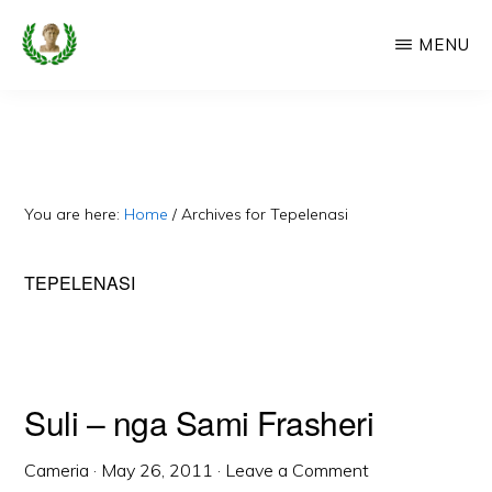
Skip
MENU
to
main
CAMERIA
Cameria
IME
content
Ime
-
Faqe
You are here:
Home
/
Archives for Tepelenasi
e
Dedikuar
TEPELENASI
Popullit
Cam
Suli – nga Sami Frasheri
Cameria
·
May 26, 2011
·
Leave a Comment