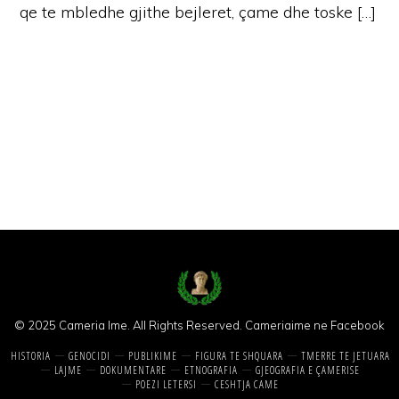
qe te mbledhe gjithe bejleret, çame dhe toske […]
© 2025 Cameria Ime. All Rights Reserved.
Cameriaime ne Facebook
HISTORIA
GENOCIDI
PUBLIKIME
FIGURA TE SHQUARA
TMERRE TE JETUARA
LAJME
DOKUMENTARE
ETNOGRAFIA
GJEOGRAFIA E ÇAMERISE
POEZI LETERSI
CESHTJA CAME