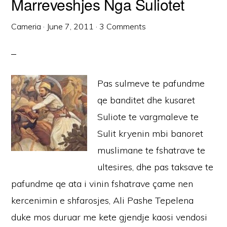
Marreveshjes Nga Suliotet
Cameria
·
June 7, 2011
·
3 Comments
Pas sulmeve te pafundme
qe banditet dhe kusaret
Suliote te vargmaleve te
Sulit kryenin mbi banoret
muslimane te fshatrave te
ultesires, dhe pas taksave te
pafundme qe ata i vinin fshatrave çame nen
kercenimin e shfarosjes, Ali Pashe Tepelena
duke mos duruar me kete gjendje kaosi vendosi