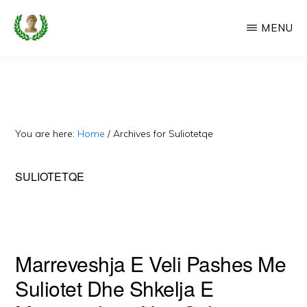
Skip
MENU
to
main
CAMERIA
Cameria
IME
content
Ime
-
Faqe
You are here:
Home
/
Archives for Suliotetqe
e
Dedikuar
SULIOTETQE
Popullit
Cam
Marreveshja E Veli Pashes Me
Suliotet Dhe Shkelja E