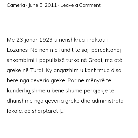
Cameria
·
June 5, 2011
·
Leave a Comment
Më 23 janar 1923 u nënshkrua Traktati i
Lozanës. Në nenin e fundit të saj, përcaktohej
shkëmbimi i popullsisë turke në Greqi, me atë
greke në Turqi. Ky angazhim u konfirmua disa
herë nga qeveria greke. Por në mënyrë të
kundërligjshme u bënë shumë përpjekje të
dhunshme nga qeveria greke dhe administrata
lokale, që shqiptarët […]