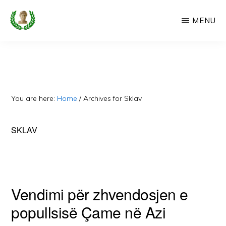
Skip
MENU
to
main
CAMERIA
Cameria
IME
content
Ime
-
Faqe
You are here:
Home
/
Archives for Sklav
e
Dedikuar
SKLAV
Popullit
Cam
Vendimi për zhvendosjen e
popullsisë Çame në Azi