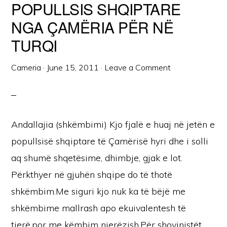
POPULLSIS SHQIPTARE
NGA ÇAMËRIA PËR NË
TURQI
Cameria
·
June 15, 2011
·
Leave a Comment
Andallajia (shkëmbimi) Kjo fjalë e huaj në jetën e
popullsisë shqiptare të Çamërisë hyri dhe i solli
aq shumë shqetësime, dhimbje, gjak e lot.
Përkthyer në gjuhën shqipe do të thotë
shkëmbim.Me siguri kjo nuk ka të bëjë me
shkëmbime mallrash apo ekuivalentesh të
tjerë,por me këmbim njerëzish.Për shovinistët