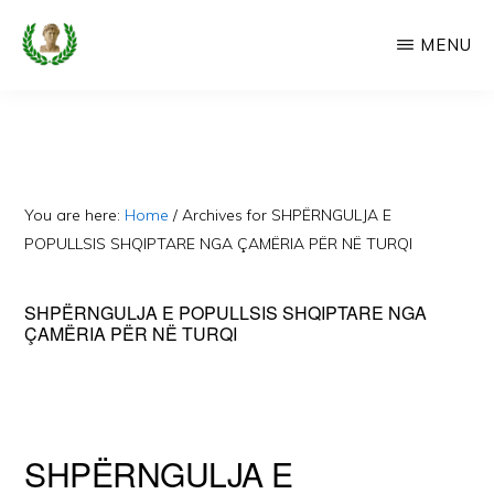
Skip
MENU
to
main
CAMERIA
Cameria
IME
content
Ime
-
Faqe
You are here:
Home
/
Archives for SHPËRNGULJA E
e
POPULLSIS SHQIPTARE NGA ÇAMËRIA PËR NË TURQI
Dedikuar
SHPËRNGULJA E POPULLSIS SHQIPTARE NGA
Popullit
ÇAMËRIA PËR NË TURQI
Cam
SHPËRNGULJA E