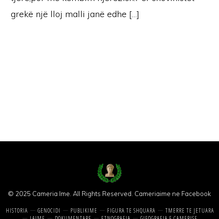
grekë një lloj malli janë edhe […]
© 2025 Cameria Ime. All Rights Reserved.
Cameriaime ne Facebook
HISTORIA
GENOCIDI
PUBLIKIME
FIGURA TE SHQUARA
TMERRE TE JETUARA
LAJME
DOKUMENTARE
ETNOGRAFIA
GJEOGRAFIA E ÇAMERISE