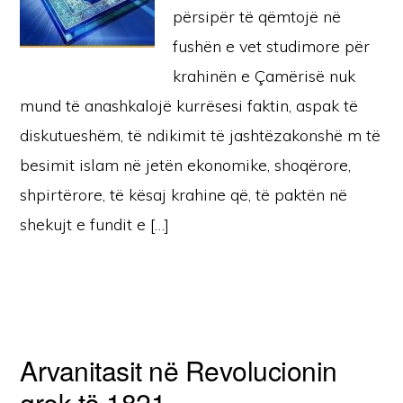
përsipër të qëmtojë në
fushën e vet studimore për
krahinën e Çamërisë nuk
mund të anashkalojë kurrësesi faktin, aspak të
diskutueshëm, të ndikimit të jashtëzakonshë m të
besimit islam në jetën ekonomike, shoqërore,
shpirtërore, të kësaj krahine që, të paktën në
shekujt e fundit e […]
Arvanitasit në Revolucionin
grek të 1821