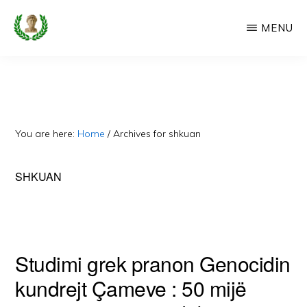
Skip
MENU
to
main
CAMERIA
Cameria
IME
content
Ime
-
Faqe
You are here:
Home
/
Archives for shkuan
e
Dedikuar
SHKUAN
Popullit
Cam
Studimi grek pranon Genocidin
kundrejt Çameve : 50 mijë