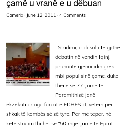
çamë u vranë e u dëbuan
Cameria
·
June 12, 2011
·
4 Comments
Studimi, i cili solli të gjithë
debatin në vendin fqinj,
pranonte gjenocidin grek
mbi popullsinë çame, duke
thënë se 77 çamë të
Paramithisë janë
ekzekutuar nga forcat e EDHES-it, vetëm për
shkak të kombësisë së tyre. Për më tepër, në
këtë studim thuhet se “50 mijë çamë të Epirit