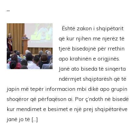
Është zakon i shqipëtarit
që kur njihen me njerëz të
tjerë bisedojnë për rrethin
apo krahinën e origjinës.
Janë ato biseda të sinqerta
ndërmjet shqiptarësh që të
japin më tepër informacion mbi dikë apo grupin
shoqëror që përfaqëson ai. Por ç’ndoth në bisedë
kur mendimet e besimet e një prej shqipëtarëve
janë jo të […]