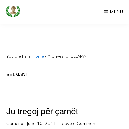
Skip
MENU
to
main
CAMERIA
Cameria
IME
content
Ime
-
Faqe
You are here:
Home
/
Archives for SELMANI
e
Dedikuar
SELMANI
Popullit
Cam
Ju tregoj për çamët
Cameria
·
June 10, 2011
·
Leave a Comment