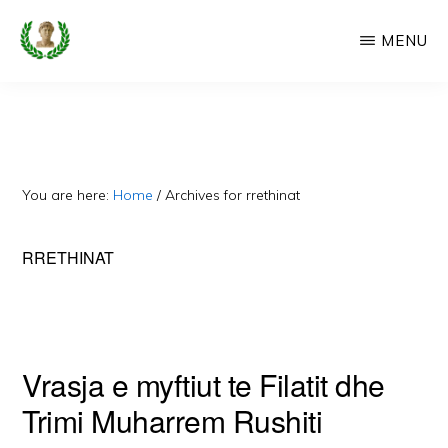
Skip
MENU
to
main
CAMERIA
Cameria
IME
content
Ime
-
Faqe
You are here:
Home
/
Archives for rrethinat
e
Dedikuar
RRETHINAT
Popullit
Cam
Vrasja e myftiut te Filatit dhe
Trimi Muharrem Rushiti