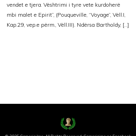
vendet e tjera. Vështrimi i tyre vete kurdoherë
mbi malet e Epirit”, (Pouqueville, “Voyage”, Vëll.I,
Kap.29, vep.e përm., Vëll.III). Ndërsa Bartholdy, […]