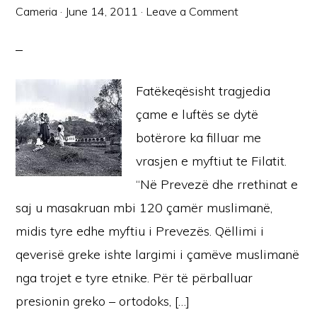
Cameria
·
June 14, 2011
·
Leave a Comment
Fatëkeqësisht tragjedia
çame e luftës se dytë
botërore ka filluar me
vrasjen e myftiut te Filatit.
“Në Prevezë dhe rrethinat e
saj u masakruan mbi 120 çamër muslimanë,
midis tyre edhe myftiu i Prevezës. Qëllimi i
qeverisë greke ishte largimi i çamëve muslimanë
nga trojet e tyre etnike. Për të përballuar
presionin greko – ortodoks, […]