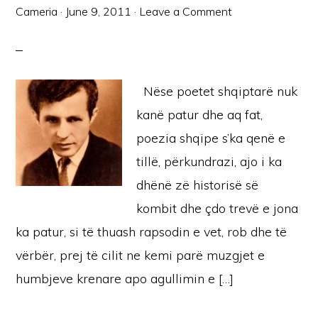
Cameria
·
June 9, 2011
·
Leave a Comment
Nëse poetet shqiptarë nuk
kanë patur dhe aq fat,
poezia shqipe s’ka qenë e
tillë, përkundrazi, ajo i ka
dhënë zë historisë së
kombit dhe çdo trevë e jona
ka patur, si të thuash rapsodin e vet, rob dhe të
vërbër, prej të cilit ne kemi parë muzgjet e
humbjeve krenare apo agullimin e […]