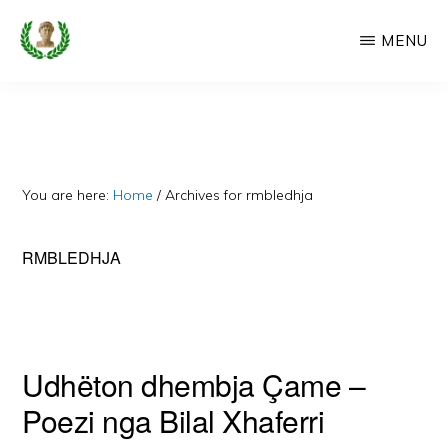
Skip
MENU
to
main
CAMERIA
Cameria
IME
content
Ime
-
Faqe
You are here:
Home
/
Archives for rmbledhja
e
Dedikuar
RMBLEDHJA
Popullit
Cam
Udhëton dhembja Çame –
Poezi nga Bilal Xhaferri