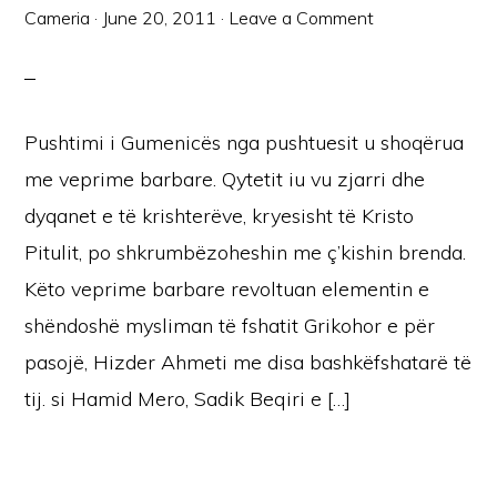
Cameria
·
June 20, 2011
·
Leave a Comment
Pushtimi i Gumenicës nga pushtuesit u shoqërua
me veprime barbare. Qytetit iu vu zjarri dhe
dyqanet e të krishterëve, kryesisht të Kristo
Pitulit, po shkrumbëzoheshin me ç’kishin brenda.
Këto veprime barbare revoltuan elementin e
shëndoshë mysliman të fshatit Grikohor e për
pasojë, Hizder Ahmeti me disa bashkëfshatarë të
tij. si Hamid Mero, Sadik Beqiri e […]