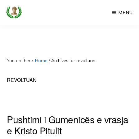
Skip
MENU
to
main
CAMERIA
Cameria
IME
content
Ime
-
Faqe
You are here:
Home
/
Archives for revoltuan
e
Dedikuar
REVOLTUAN
Popullit
Cam
Pushtimi i Gumenicës e vrasja
e Kristo Pitulit