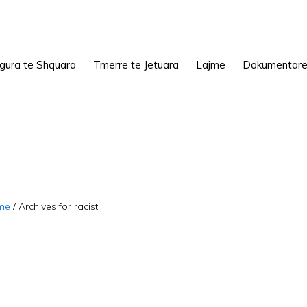
igura te Shquara
Tmerre te Jetuara
Lajme
Dokumentar
me
/
Archives for racist