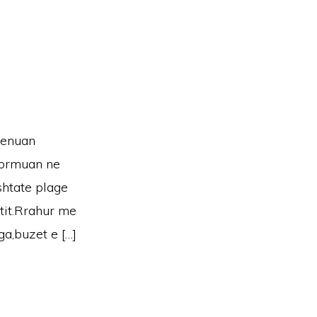
renuan
formuan ne
shtate plage
rtit.Rrahur me
ga,buzet e […]