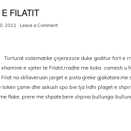
E FILATIT
0, 2011
·
Leave a Comment
Torturat sistematike çnjerezore duke goditur fort e r
xhamine e vjeter te Filatit,rradhe me koka camesh u 
Filat na skllaveruan jarget e pista greke gjakatare,me 
 token çame dhe askush spo bie tja lidhi plaget e shpi
 me flake, prere me shpate,bere shpina bullunga-bullun