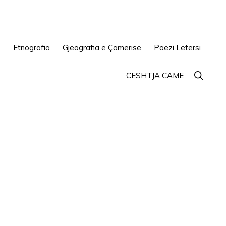
e
Etnografia
Gjeografia e Çamerise
Poezi Letersi
Show
CESHTJA CAME
Search