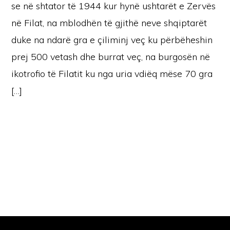
se në shtator të 1944 kur hynë ushtarët e Zervës
në Filat, na mblodhën të gjithë neve shqiptarët
duke na ndarë gra e çiliminj veç ku përbëheshin
prej 500 vetash dhe burrat veç, na burgosën në
ikotrofio të Filatit ku nga uria vdiëq mëse 70 gra
[…]