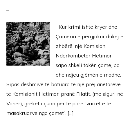
Kur krimi ishte kryer dhe
Çamëria e përgjakur dukej e
zhbërë, një Komision
Ndërkombëtar Hetimor,
sapo shkeli tokën çame, pa
dhe ndjeu gjëmën e madhe.
Sipas dëshmive të botuara të një prej anëtarëve
të Komisionit Hetimor, pranë Filatit, (me siguri në
Vanër), grekët i çuan për të parë “varret e të
masakruarve nga çamët”. […]