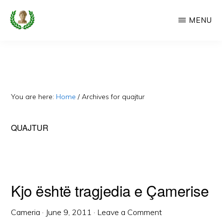
Skip
MENU
to
main
CAMERIA
Cameria
IME
content
Ime
-
Faqe
You are here:
Home
/
Archives for quajtur
e
Dedikuar
QUAJTUR
Popullit
Cam
Kjo është tragjedia e Çamerise
Cameria
·
June 9, 2011
·
Leave a Comment