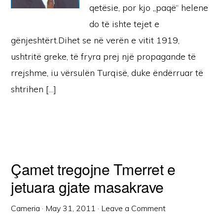
qetësie, por kjo „paqë“ helene
do të ishte tejet e
gënjeshtërt.Dihet se në verën e vitit 1919,
ushtritë greke, të fryra prej një propagande të
rrejshme, iu vërsulën Turqisë, duke ëndërruar të
shtrihen […]
Çamet tregojne Tmerret e
jetuara gjate masakrave
Cameria
·
May 31, 2011
·
Leave a Comment