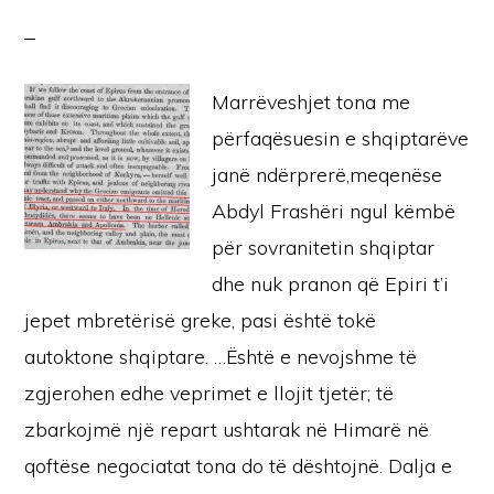
Marrëveshjet tona me
përfaqësuesin e shqiptarëve
janë ndërprerë,meqenëse
Abdyl Frashëri ngul këmbë
për sovranitetin shqiptar
dhe nuk pranon që Epiri t’i
jepet mbretërisë greke, pasi është tokë
autoktone shqiptare. …Është e nevojshme të
zgjerohen edhe veprimet e llojit tjetër; të
zbarkojmë një repart ushtarak në Himarë në
qoftëse negociatat tona do të dështojnë. Dalja e