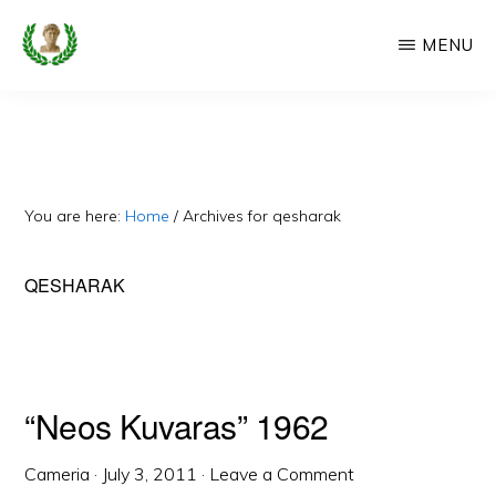
Skip
MENU
to
main
CAMERIA
Cameria
IME
content
Ime
-
Faqe
You are here:
Home
/
Archives for qesharak
e
Dedikuar
QESHARAK
Popullit
Cam
“Neos Kuvaras” 1962
Cameria
·
July 3, 2011
·
Leave a Comment