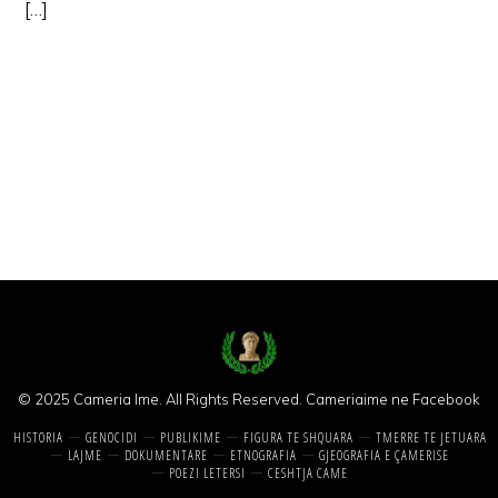
[…]
© 2025 Cameria Ime. All Rights Reserved.
Cameriaime ne Facebook
HISTORIA
GENOCIDI
PUBLIKIME
FIGURA TE SHQUARA
TMERRE TE JETUARA
LAJME
DOKUMENTARE
ETNOGRAFIA
GJEOGRAFIA E ÇAMERISE
POEZI LETERSI
CESHTJA CAME