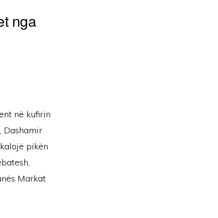
et nga
nt në kufirin
ë, Dashamir
 kalojë pikën
ebatesh,
munës Markat