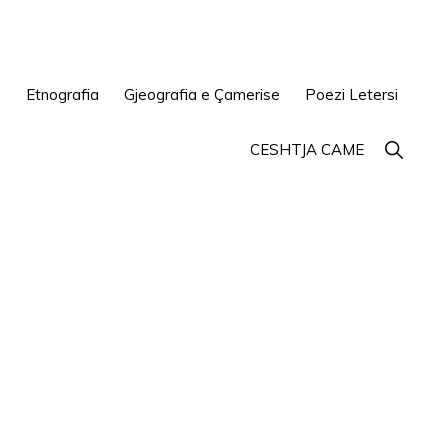
e
Etnografia
Gjeografia e Çamerise
Poezi Letersi
Show
CESHTJA CAME
Search