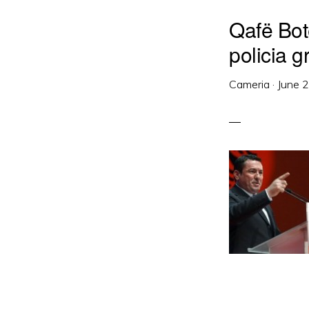
Qafë Bot
policia g
Cameria
·
June 