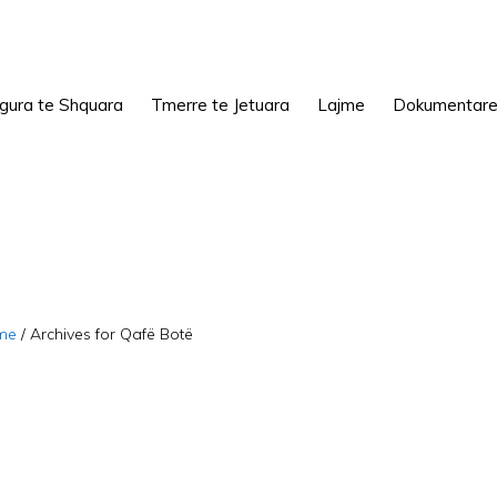
igura te Shquara
Tmerre te Jetuara
Lajme
Dokumentar
me
/
Archives for Qafë Botë