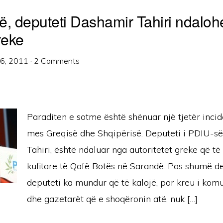
ë, deputeti Dashamir Tahiri ndaloh
reke
26, 2011
·
2 Comments
Paraditen e sotme është shënuar një tjetër incide
mes Greqisë dhe Shqipërisë. Deputeti i PDIU-s
Tahiri, është ndaluar nga autoritetet greke që të
kufitare të Qafë Botës në Sarandë. Pas shumë d
deputeti ka mundur që të kalojë, por kreu i ko
dhe gazetarët që e shoqëronin atë, nuk […]