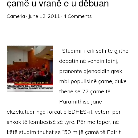
çamë u vranë e u dëbuan
Cameria
·
June 12, 2011
·
4 Comments
Studimi, i cili solli të gjithë
debatin në vendin fqinj,
pranonte gjenocidin grek
mbi popullsinë çame, duke
thënë se 77 çamë të
Paramithisë janë
ekzekutuar nga forcat e EDHES-it, vetëm për
shkak të kombësisë së tyre. Për më tepër, në
këtë studim thuhet se “50 mijë çamë të Epirit