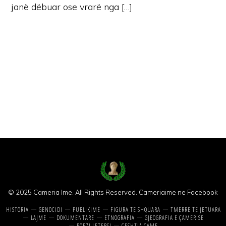
janë dëbuar ose vrarë nga […]
© 2025 Cameria Ime. All Rights Reserved.
Cameriaime ne Facebook
HISTORIA
GENOCIDI
PUBLIKIME
FIGURA TE SHQUARA
TMERRE TE JETUARA
LAJME
DOKUMENTARE
ETNOGRAFIA
GJEOGRAFIA E ÇAMERISE
POEZI LETERSI
CESHTJA CAME