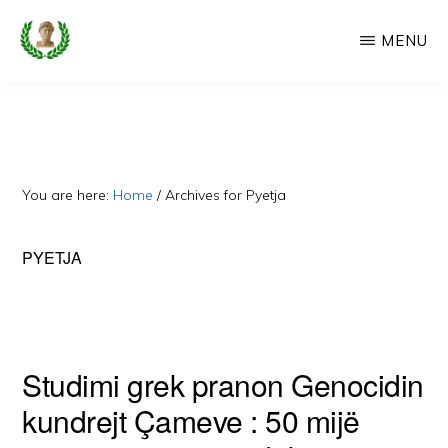
Skip
MENU
to
main
CAMERIA
Cameria
IME
content
Ime
-
Faqe
You are here:
Home
/
Archives for Pyetja
e
Dedikuar
PYETJA
Popullit
Cam
Studimi grek pranon Genocidin
kundrejt Çameve : 50 mijë