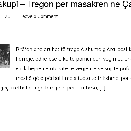
akupi – Tregon per masakren ne Ç
1, 2011
·
Leave a Comment
Rrëfen dhe druhet të tregojë shumë gjëra, pasi k
harrojë, edhe pse e ka të pamundur: vegimet, ën
e rikthejnë në ato vite të vegjëlisë së saj, të pafa
moshë që e përballi me situata të frikshme, por
vjeç, rrethohet nga fëmijë, nipër e mbesa, […]