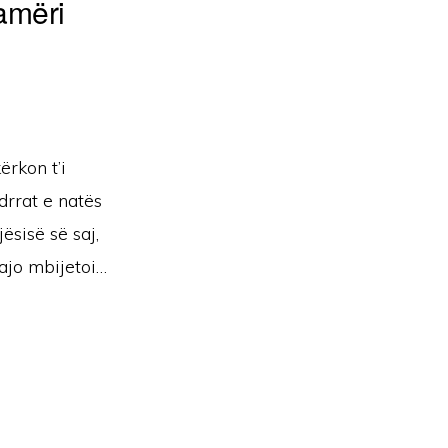
amëri
ërkon t’i
drrat e natës
jësisë së saj,
 ajo mbijetoi…