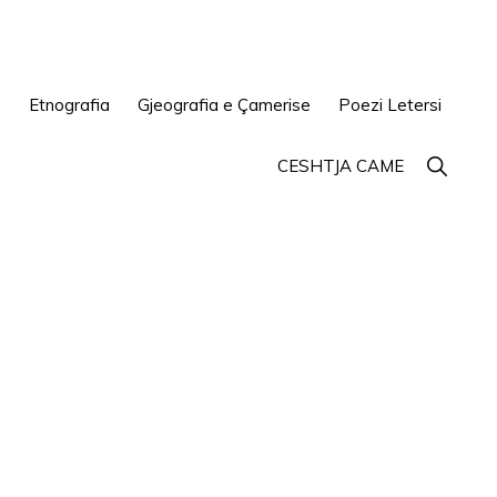
e
Etnografia
Gjeografia e Çamerise
Poezi Letersi
Show
CESHTJA CAME
Search