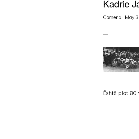
Kadrie J
Cameria
·
May 3
Është plot 80 