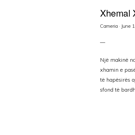
Xhemal Xh
Cameria
·
June 
Një makinë na
xhamin e pasëm
të hapësirës 
sfond të bardh