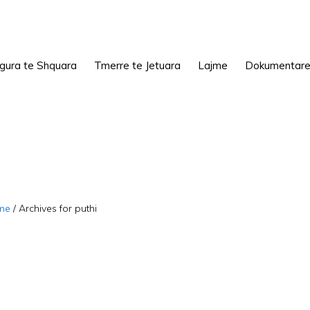
igura te Shquara
Tmerre te Jetuara
Lajme
Dokumentar
me
/
Archives for puthi