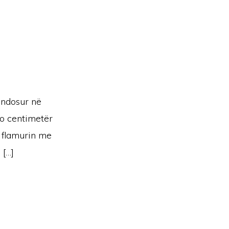
endosur në
do centimetër
 flamurin me
 […]