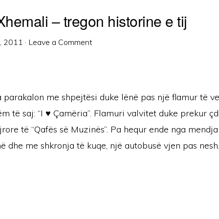
emali – tregon historine e tij
1, 2011
·
Leave a Comment
 parakalon me shpejtësi duke lënë pas një flamur të v
 të saj: “I ♥ Çamëria”. Flamuri valvitet duke prekur ç
ajrore të “Qafës së Muzinës”. Pa hequr ende nga mendja
ë dhe me shkronja të kuqe, një autobusë vjen pas nesh.