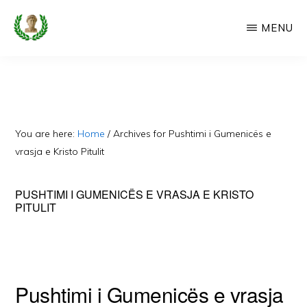
Skip
MENU
to
main
CAMERIA
Cameria
IME
content
Ime
-
Faqe
You are here:
Home
/
Archives for Pushtimi i Gumenicës e
e
vrasja e Kristo Pitulit
Dedikuar
PUSHTIMI I GUMENICËS E VRASJA E KRISTO
Popullit
PITULIT
Cam
Pushtimi i Gumenicës e vrasja