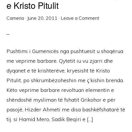
e Kristo Pitulit
Cameria
·
June 20, 2011
·
Leave a Comment
Pushtimi i Gumenicës nga pushtuesit u shoqërua
me veprime barbare. Qytetit iu vu zjarri dhe
dyqanet e të krishterëve, kryesisht të Kristo
Pitulit, po shkrumbëzoheshin me ç’kishin brenda.
Këto veprime barbare revoltuan elementin e
shëndoshë mysliman të fshatit Grikohor e për
pasojë, Hizder Ahmeti me disa bashkëfshatarë të
tij. si Hamid Mero, Sadik Beqiri e […]