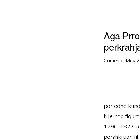
Aga Prro
perkrahja 
Cameria
·
May 2
por edhe kund
Nje nga figur
1790-1822 ka 
pershkruan fil