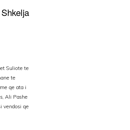
 Shkelja
t Suliote te
mane te
dme qe ata i
s, Ali Pashe
i vendosi qe