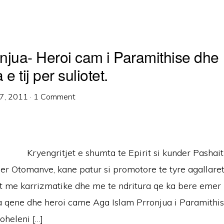
njua- Heroi cam i Paramithise dhe
e tij per suliotet.
7, 2011
·
1 Comment
Kryengritjet e shumta te Epirit si kunder Pashait
er Otomanve, kane patur si promotore te tyre agallare
at me karrizmatike dhe me te ndritura qe ka bere emer 
qene dhe heroi came Aga Islam Prronjua i Paramithise.
loheleni […]