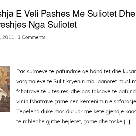
hja E Veli Pashes Me Suliotet Dhe
eshjes Nga Suliotet
7, 2011
·
3 Comments
Pas sulmeve te pafundme qe banditet dhe kusare
vargmaleve te Sulit kryenin mbi banoret musli
fshatrave te ultesires, dhe pas taksave te pafun
vinin fshatrave çame nen kercenimin e shfarosje
Tepelena duke mos duruar me kete gjendje kaos
te mbledhe gjithe bejleret, çame dhe toske […]