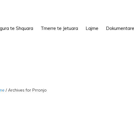
igura te Shquara
Tmerre te Jetuara
Lajme
Dokumentar
me
/
Archives for Prronjo