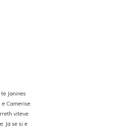
 te Janines
t e Camerise.
rreth viteve
 Ja se si e