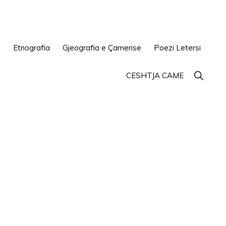
e
Etnografia
Gjeografia e Çamerise
Poezi Letersi
Show
CESHTJA CAME
Search