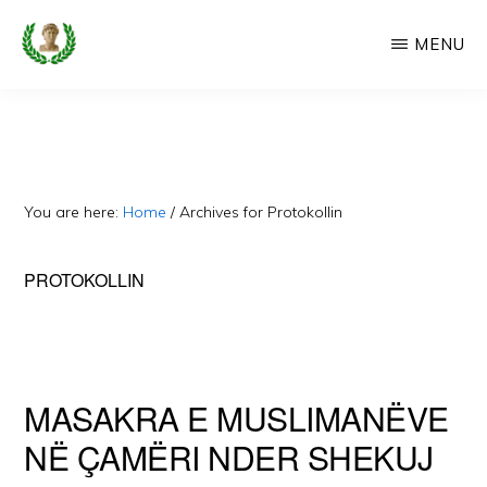
Skip
MENU
to
main
CAMERIA
Cameria
IME
content
Ime
-
Faqe
You are here:
Home
/
Archives for Protokollin
e
Dedikuar
PROTOKOLLIN
Popullit
Cam
MASAKRA E MUSLIMANËVE
NË ÇAMËRI NDER SHEKUJ