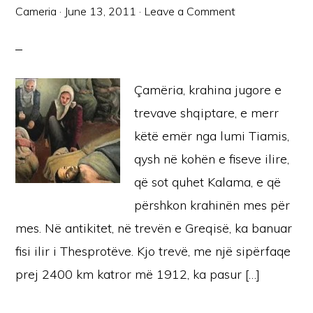
Cameria
·
June 13, 2011
·
Leave a Comment
Çamëria, krahina jugore e
trevave shqiptare, e merr
këtë emër nga lumi Tiamis,
qysh në kohën e fiseve ilire,
që sot quhet Kalama, e që
përshkon krahinën mes për
mes. Në antikitet, në trevën e Greqisë, ka banuar
fisi ilir i Thesprotëve. Kjo trevë, me një sipërfaqe
prej 2400 km katror më 1912, ka pasur […]