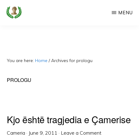
Skip
MENU
to
main
CAMERIA
Cameria
IME
content
Ime
-
Faqe
You are here:
Home
/
Archives for prologu
e
Dedikuar
PROLOGU
Popullit
Cam
Kjo është tragjedia e Çamerise
Cameria
·
June 9, 2011
·
Leave a Comment