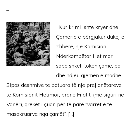
Kur krimi ishte kryer dhe
Çamëria e përgjakur dukej e
zhbërë, një Komision
Ndërkombëtar Hetimor,
sapo shkeli tokën çame, pa
dhe ndjeu gjëmën e madhe.
Sipas dëshmive të botuara të një prej anëtarëve
të Komisionit Hetimor, pranë Filatit, (me siguri në
Vanër), grekët i çuan për të parë “varret e të
masakruarve nga çamët”. […]