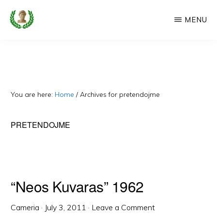
Skip
MENU
to
main
CAMERIA
Cameria
IME
content
Ime
-
Faqe
You are here:
Home
/
Archives for pretendojme
e
Dedikuar
PRETENDOJME
Popullit
Cam
“Neos Kuvaras” 1962
Cameria
·
July 3, 2011
·
Leave a Comment