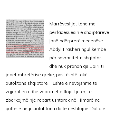
Marrëveshjet tona me
përfaqësuesin e shqiptarëve
janë ndërprerë,meqenëse
Abdyl Frashëri ngul këmbë
për sovranitetin shqiptar
dhe nuk pranon që Epiri t’i
jepet mbretërisë greke, pasi është tokë
autoktone shqiptare. …Është e nevojshme të
zgjerohen edhe veprimet e llojit tjetër; të
zbarkojmë një repart ushtarak në Himarë në
qoftëse negociatat tona do të dështojnë. Dalja e