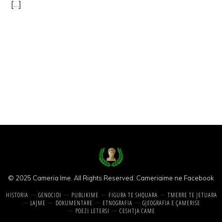
[…]
© 2025 Cameria Ime. All Rights Reserved.
Cameriaime ne Facebook
HISTORIA
GENOCIDI
PUBLIKIME
FIGURA TE SHQUARA
TMERRE TE JETUARA
LAJME
DOKUMENTARE
ETNOGRAFIA
GJEOGRAFIA E ÇAMERISE
POEZI LETERSI
CESHTJA CAME