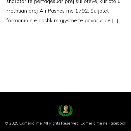
shqiptar të përfaqësuar prej suljotëve, kur ato u
rrethuan prej Ali Pashës më 1792. Suljotët
formonin një bashkim gjysmë të pavarur që […]
© 2025 Cameria Ime. All Rights Reserved.
Cameriaime ne Facebook