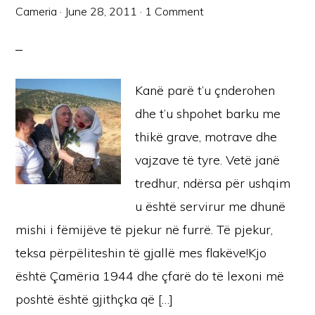
Cameria
·
June 28, 2011
·
1 Comment
Kanë parë t’u çnderohen
dhe t’u shpohet barku me
thikë grave, motrave dhe
vajzave të tyre. Vetë janë
tredhur, ndërsa për ushqim
u është servirur me dhunë
mishi i fëmijëve të pjekur në furrë. Të pjekur,
teksa përpëliteshin të gjallë mes flakëve!Kjo
është Çamëria 1944 dhe çfarë do të lexoni më
poshtë është gjithçka që […]