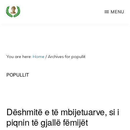
Skip
MENU
to
main
CAMERIA
Cameria
IME
content
Ime
-
Faqe
You are here:
Home
/
Archives for popullit
e
Dedikuar
POPULLIT
Popullit
Cam
Dëshmitë e të mbijetuarve, si i
piqnin të gjallë fëmijët