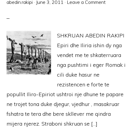
abedin.rakipi
·
June 3, 2011
·
Leave a Comment
SHKRUAN ABEDIN RAKIPI
Epiri dhe Iliria ishin dy nga
vendet me te shkaterruara
nga pushtimi i eger Romak i
cili duke hasur ne
rezistencen e forte te
popullit Iliro-Epiriot ushtroi nje dhune te papare
ne trojet tona duke djegur, vjedhur , masakruar
fshatra te tera dhe bere skllever me qindra
mijera njerez. Straboni shkruan se […]