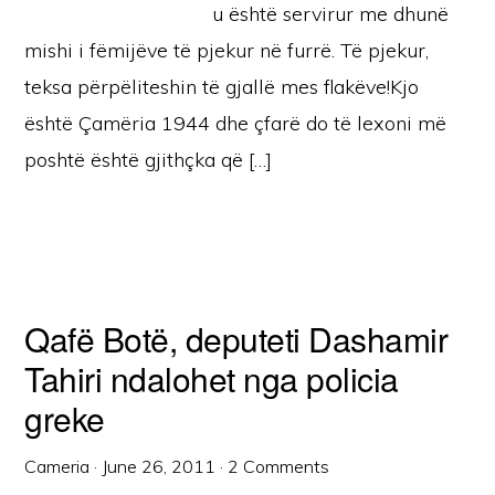
u është servirur me dhunë
mishi i fëmijëve të pjekur në furrë. Të pjekur,
teksa përpëliteshin të gjallë mes flakëve!Kjo
është Çamëria 1944 dhe çfarë do të lexoni më
poshtë është gjithçka që […]
Qafë Botë, deputeti Dashamir
Tahiri ndalohet nga policia
greke
Cameria
·
June 26, 2011
·
2 Comments