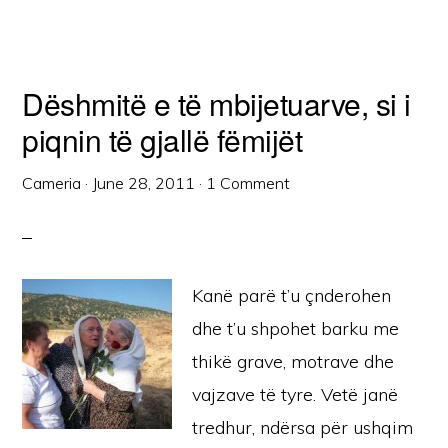
Dëshmitë e të mbijetuarve, si i
piqnin të gjallë fëmijët
Cameria
·
June 28, 2011
·
1 Comment
Kanë parë t’u çnderohen
dhe t’u shpohet barku me
thikë grave, motrave dhe
vajzave të tyre. Vetë janë
tredhur, ndërsa për ushqim