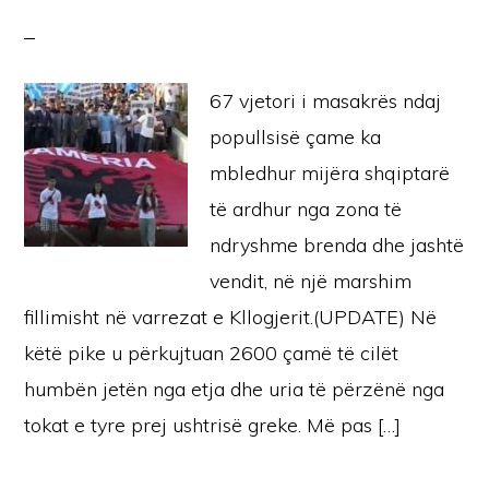
67 vjetori i masakrës ndaj
popullsisë çame ka
mbledhur mijëra shqiptarë
të ardhur nga zona të
ndryshme brenda dhe jashtë
vendit, në një marshim
fillimisht në varrezat e Kllogjerit.(UPDATE) Në
këtë pike u përkujtuan 2600 çamë të cilët
humbën jetën nga etja dhe uria të përzënë nga
tokat e tyre prej ushtrisë greke. Më pas […]