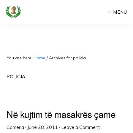
Skip
MENU
to
main
CAMERIA
Cameria
IME
content
Ime
-
Faqe
You are here:
Home
/
Archives for policia
e
Dedikuar
POLICIA
Popullit
Cam
Në kujtim të masakrës çame
Cameria
·
June 28, 2011
·
Leave a Comment